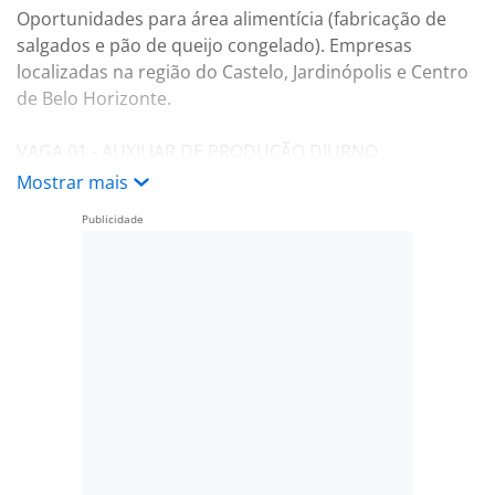
Oportunidades para área alimentícia (fabricação de
salgados e pão de queijo congelado). Empresas
localizadas na região do Castelo, Jardinópolis e Centro
de Belo Horizonte.
VAGA 01 - AUXILIAR DE PRODUÇÃO DIURNO
Horário das 6:30 às 16:30 horas (segunda a sexta-feira)
Mostrar mais
Salário 2.086,08. Benefícios: VT + cesta básica mês por
comprometimento.
VAGA 02 - AUXILIAR DE PRODUÇÃO NOTURNO
Horário das18:00 às 05:00 horas (segunda a sexta-feira)
Salário 2.086,08. Benefícios: VT + cesta básica mês por
comprometimento.