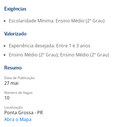
Requisitar materiais auxiliares da produção
Benefícios:
Exigências
- Assistência Médica;
Escolaridade Mínima: Ensino Médio (2º Grau)
- Fretado;
- Refeitório no local com desconto de R$ 1.68 por
Valorizado
refeição
- Vale alimentação de R$550,00 c/ desc de R$0,50/mês;
Experiência desejada: Entre 1 e 3 anos
- Vale transporte s/ desc.;
Ensino Médio (2º Grau); Ensino Médio (2º Grau)
- Seguro de Vida.
Escala:
Resumo
SEG A SAB 15:00 AS 23:00 - COM 1H DE INTERVALO
Data de Publicação
27 mai
Número de Vagas
10
Localização
Ponta Grossa - PR
Abra o Mapa