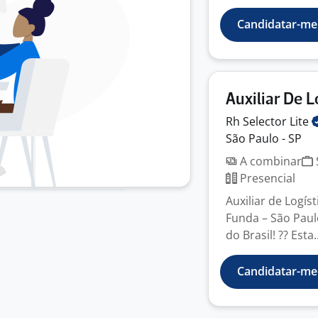
Candidatar-me
Auxiliar De L
Rh Selector
Lite
São Paulo - SP
A combinar
Presencial
Auxiliar de Logís
Funda – São Paul
do Brasil! ?? Esta..
Candidatar-me