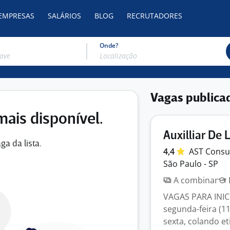
 EMPRESAS
SALÁRIOS
BLOG
RECRUTADORES
Onde?
Vagas publica
mais disponível.
Auxilliar De 
ga da lista.
4,4
AST
Consu
São Paulo - SP
A combinar
VAGAS PARA INICIO
segunda-feira (11
sexta, colando eti