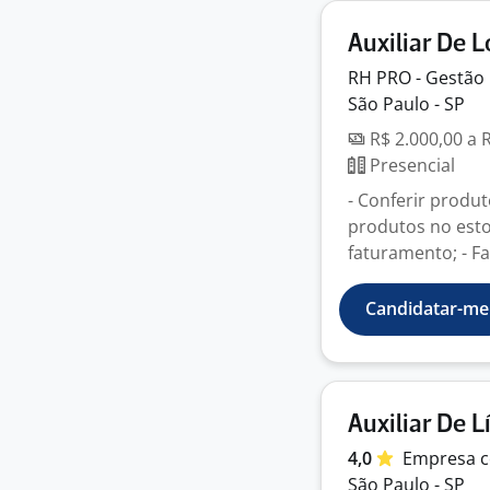
Auxiliar De L
RH PRO - Gestão
São Paulo - SP
R$ 2.000,00 a 
Presencial
- Conferir produ
produtos no esto
faturamento; - F
Candidatar-me
Auxiliar De L
4,0
Empresa
c
São Paulo - SP