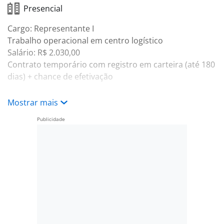
Presencial
Cargo: Representante I
Trabalho operacional em centro logístico
Salário: R$ 2.030,00
Contrato temporário com registro em carteira (até 180
dias) + chance de efetivação
Horário:
Mostrar mais
Turno T2 – 6x1 (segunda a sábado)
?? Das 11h40 às 20h00
Benefícios:
Refeitório no local
Fretado
Vale transporte conforme necessidade.
Local de trabalho: Contagem/MG – Shopee Fulfillment |
https://maps.app.goo.gl/MPUyhzxumLvwQfjL7