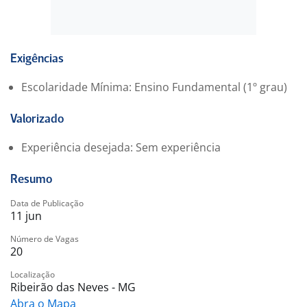
Pré-requisitos:
* Ensino fundamental completo
* Ser maior de 18 anos
Exigências
Escolaridade Mínima: Ensino Fundamental (1º grau)
Valorizado
Experiência desejada: Sem experiência
Resumo
Data de Publicação
11 jun
Número de Vagas
20
Localização
Ribeirão das Neves - MG
Abra o Mapa