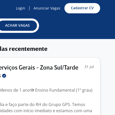
Cadastrar CV
Login
Anunciar Vagas
ACHAR VAGAS
das recentemente
31 jul
erviços Gerais - Zona Sul/Tarde
S
Menos de 1 ano
Ensino Fundamental (1º grau)
lia e faço parte do RH do Grupo GPS. Temos
nidades com início imediato e estamos com uma