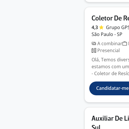
Coletor De R
4,3
Grupo
GP
São Paulo - SP
A combinar
Presencial
Olá, Temos diver
estamos com uma 
- Coletor de Resíd
Candidatar-me
Auxiliar De 
Sul