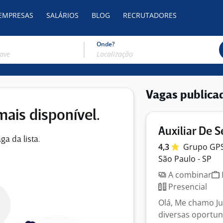
 EMPRESAS
SALÁRIOS
BLOG
RECRUTADORES
Onde?
Vagas publica
mais disponível.
Auxiliar De S
ga da lista.
4,3
Grupo
GP
São Paulo - SP
A combinar
Presencial
Olá, Me chamo Ju
diversas oportu