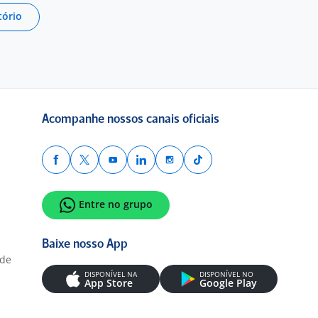
tório
Acompanhe nossos canais oficiais
Entre no grupo
Baixe nosso App
ade
DISPONÍVEL NA
DISPONÍVEL NO
App Store
Google Play