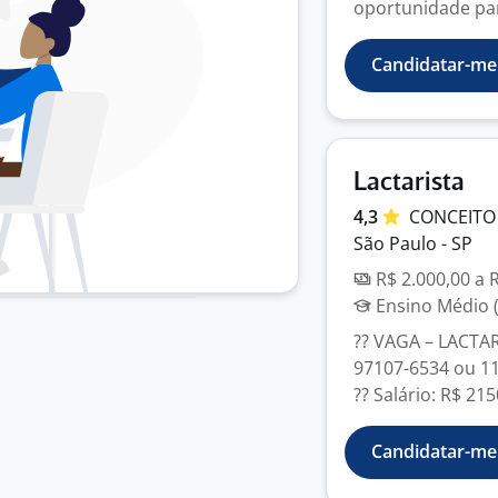
oportunidade pa
Candidatar-me
Lactarista
4,3
CONCEITO
São Paulo - SP
R$ 2.000,00 a 
Ensino Médio (
?? VAGA – LACTAR
97107-6534 ou 11
?? Salário: R$ 2150
Candidatar-me