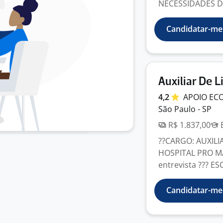
NECESSIDADES DI
Candidatar-me
Auxiliar De 
4,2
APOIO
EC
São Paulo - SP
R$ 1.837,00
E
??CARGO: AUXILI
HOSPITAL PRO MA
entrevista ??? ES
Candidatar-me