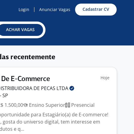
Cadastrar CV
Login
Anunciar Vagas
ACHAR VAGAS
das recentemente
Hoje
A) De E-Commerce
ISTRIBUIDORA DE PECAS
LTDA
- SP
R$ 1.500,00
Ensino Superior
Presencial
portunidade para Estagiário(a) de E-commerce!
 gosta do universo digital, tem interesse em
dutos e q...