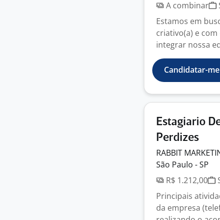
A combinar
Estamos em busca
criativo(a) e co
integrar nossa eq
Candidatar-me
Estagiario D
Perdizes
RABBIT MARKETI
São Paulo - SP
R$ 1.212,00
S
Principais ativi
da empresa (telef
realizando o ac