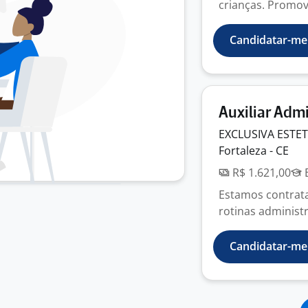
crianças. Promove
Candidatar-me
Auxiliar Adm
EXCLUSIVA ESTET
Fortaleza - CE
R$ 1.621,00
E
Estamos contrata
rotinas administ
Candidatar-me