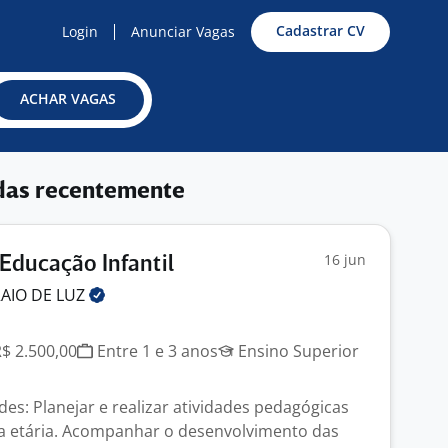
Cadastrar CV
Login
Anunciar Vagas
ACHAR VAGAS
das recentemente
16 jun
 Educação Infantil
RAIO DE
LUZ
R$ 2.500,00
Entre 1 e 3 anos
Ensino Superior
ades: Planejar e realizar atividades pedagógicas
a etária. Acompanhar o desenvolvimento das