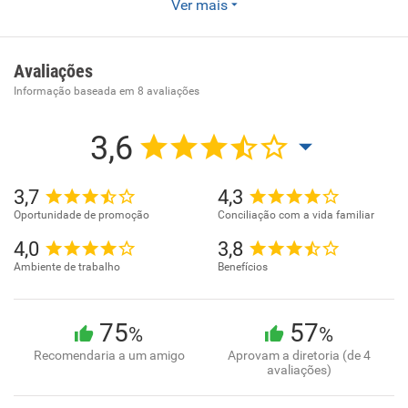
Espaço de educação infantil acolhedora, que respeita os
Ver mais
direitos das crianças, das famílias, dos professores e de
toda a comunidade nela envolvida, oferecendo às crianças
possibilidades de viver, aprender a conviver e singularizar-
Avaliações
se.
Informação baseada em
8
avaliações
3,6
3,7
4,3
Oportunidade de promoção
Conciliação com a vida familiar
4,0
3,8
Ambiente de trabalho
Benefícios
75
57
%
%
Recomendaria a um amigo
Aprovam a diretoria (de 4
avaliações)