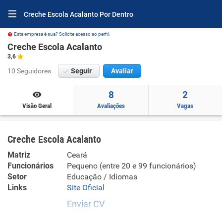
Creche Escola Acalanto Por Dentro
Esta empresa é sua? Solicite acesso ao perfil.
Creche Escola Acalanto
3,6
10 Seguidores
Seguir
Avaliar
8
2
Visão Geral
Avaliações
Vagas
Creche Escola Acalanto
Matriz
Ceará
Funcionários
Pequeno (entre 20 e 99 funcionários)
Setor
Educação / Idiomas
Links
Site Oficial
Enviar CV