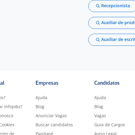
Recepcionista
Auxiliar de pro
Auxiliar de escri
nal
Empresas
Candidatos
os?
Ajuda
Ajuda
r Infojobs?
Blog
Blog
onosco
Anunciar Vagas
Vagas
 Cookies
Buscar candidatos
Guia de Cargos
ento de
Pandapé
Aviso Legal