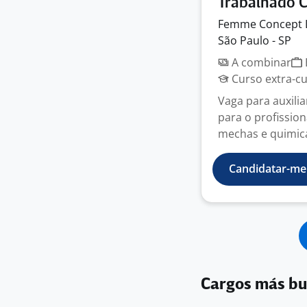
Trabalhado 
Femme Concept
São Paulo - SP
A combinar
Curso extra-cur
Vaga para auxiliar
para o profissio
mechas e quimica
Candidatar-me
Cargos más b