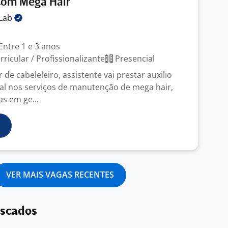
Com Mega Hair
Lab
Entre 1 e 3 anos
ricular / Profissionalizante
Presencial
 de cabeleleiro, assistente vai prestar auxilio
nal nos serviços de manutenção de mega hair,
s em ge...
VER MAIS VAGAS RECENTES
uscados