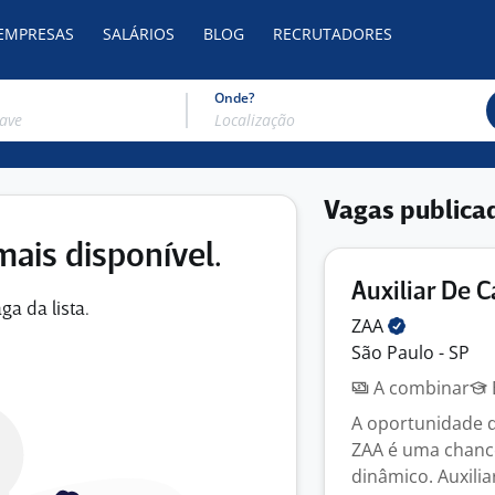
 EMPRESAS
SALÁRIOS
BLOG
RECRUTADORES
Onde?
Vagas publica
mais disponível.
Auxiliar De C
ga da lista.
ZAA
São Paulo - SP
A combinar
A oportunidade d
ZAA é uma chanc
dinâmico. Auxilia