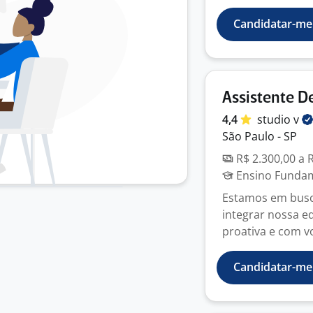
Candidatar-me
Assistente D
4,4
studio
v
São Paulo - SP
R$ 2.300,00 a 
Ensino Fundame
Estamos em busca
integrar nossa 
proativa e com v
Candidatar-me