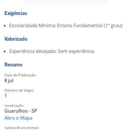
Registro em sistema: Dar apoio ao lançamento e
atualização das movimentações de estoque nos
sistemas internos, quando necessário.
Exigências
Escolaridade Mínima: Ensino Fundamental (1º grau)
Valorizado
Experiência desejada: Sem experiência
Resumo
Data de Publicação
8 jul
Número de Vagas
1
Localização
Guarulhos - SP
Abra o Mapa
Salário Bruto mensal