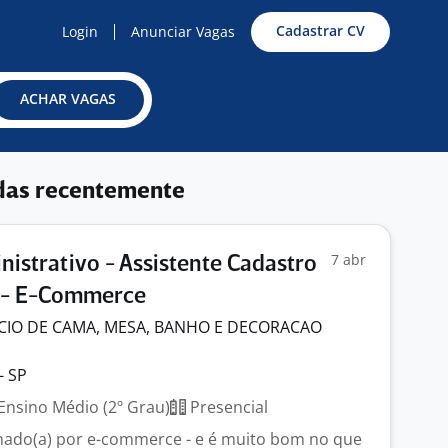
Cadastrar CV
Login
Anunciar Vagas
ACHAR VAGAS
das recentemente
7 abr
nistrativo - Assistente Cadastro
 - E-Commerce
IO DE CAMA, MESA, BANHO E DECORACAO
- SP
Ensino Médio (2º Grau)
Presencial
nado(a) por e-commerce - e é muito bom no que