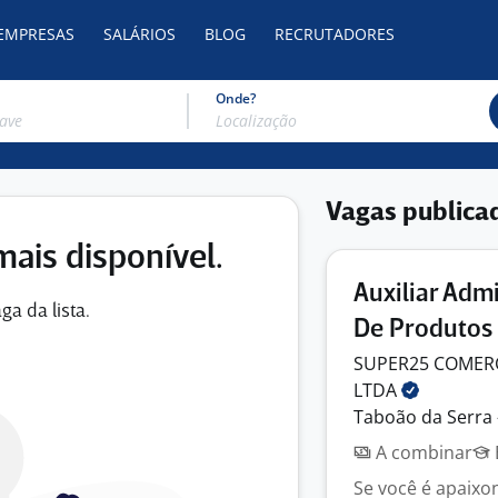
 EMPRESAS
SALÁRIOS
BLOG
RECRUTADORES
Onde?
Vagas publica
mais disponível.
Auxiliar Admi
ga da lista.
De Produtos
SUPER25 COMERC
LTDA
Taboão da Serra 
A combinar
Se você é apaixo