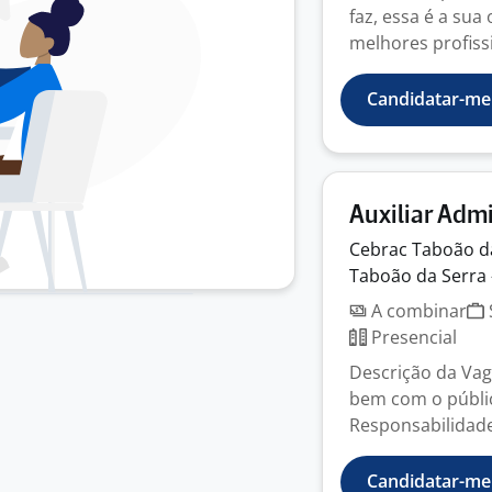
faz, essa é a su
melhores profissi
Candidatar-me
Auxiliar Admi
Cebrac Taboão 
Taboão da Serra 
A combinar
Presencial
Descrição da Vag
bem com o públic
Responsabilidades
Candidatar-me