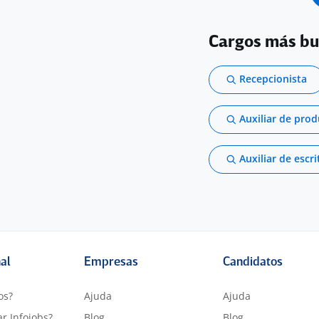
Cargos más b
Recepcionista
Auxiliar de pro
Auxiliar de escri
nal
Empresas
Candidatos
os?
Ajuda
Ajuda
r Infojobs?
Blog
Blog