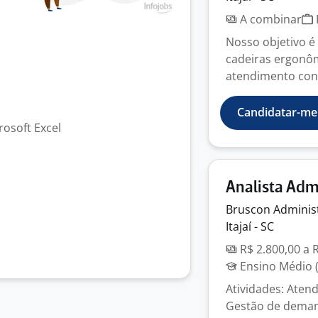
A combinar
Nosso objetivo é
cadeiras ergonôm
atendimento cons
Candidatar-me
rosoft Excel
Analista Adm
Bruscon Adminis
Itajaí - SC
R$ 2.800,00 a 
Ensino Médio (
Atividades: Aten
Gestão de demand