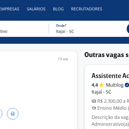
 EMPRESAS
SALÁRIOS
BLOG
RECRUTADORES
Onde?
Outras vagas s
13 out
Assistente A
4,4
Multilog
Itajaí - SC
R$ 2.300,00 a 
Ensino Médio (
Descrição da vag
Administrativo(a