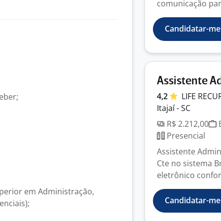
comunicação para
Candidatar-me
Assistente Ad
4,2
LIFE REC
eber;
Itajaí - SC
R$ 2.212,00
E
Presencial
Assistente Admini
Cte no sistema 
eletrônico confor
perior em Administração,
Candidatar-me
nciais);