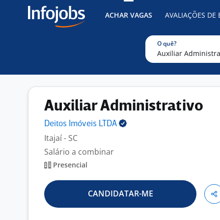
ACHAR VAGAS
AVALIAÇÕES DE
O quê?
Auxiliar Administrativo
Deitos Imóveis
LTDA
Itajaí - SC
Salário a combinar
Presencial
CANDIDATAR-ME