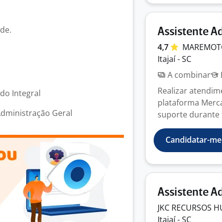
de.
Assistente 
4,7
MAREMO
Itajaí - SC
A combinar
Realizar atendim
odo Integral
plataforma Merca
Administração Geral
suporte durante t
Candidatar-me
Assistente A
JKC RECURSOS
H
Itajaí - SC