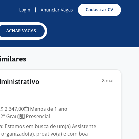
Cadastrar CV
Login
Anunciar Vagas
ACHAR VAGAS
imilares
8 mai
dministrativo
R$ 2.347,00
Menos de 1 ano
2º Grau)
Presencial
a: Estamos em busca de um(a) Assistente
) organizado(a), proativo(a) e com boa