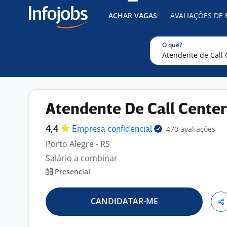
ACHAR VAGAS
AVALIAÇÕES DE
O quê?
Atendente De Call Center
4,4
470 avaliações
Empresa
confidencial
Porto Alegre - RS
Salário a combinar
Presencial
CANDIDATAR-ME