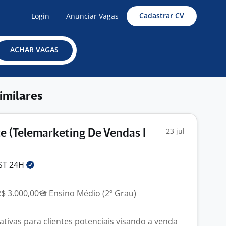
Cadastrar CV
Login
Anunciar Vagas
ACHAR VAGAS
imilares
23 jul
e (Telemarketing De Vendas I
IST
24H
R$ 3.000,00
Ensino Médio (2º Grau)
 ativas para clientes potenciais visando a venda