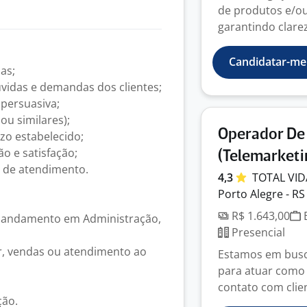
de produtos e/ou
garantindo clarez
Candidatar-me
as;
vidas e demandas dos clientes;
 persuasiva;
ou similares);
Operador De
zo estabelecido;
o e satisfação;
(Telemarketi
o de atendimento.
4,3
TOTAL
VI
Porto Alegre - RS
R$ 1.643,00
E
m andamento em Administração,
Presencial
er, vendas ou atendimento ao
Estamos em busca
para atuar como 
contato com clie
ção.