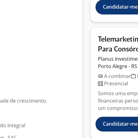
Candidatar-me
Telemarketin
Para Consór
Planus
Investim
Porto Alegre - RS
A combinar
Presencial
Somos uma empre
dade de crescimento.
financeiras perso
um compromisso 
Candidatar-me
odo Integral
g - SAC