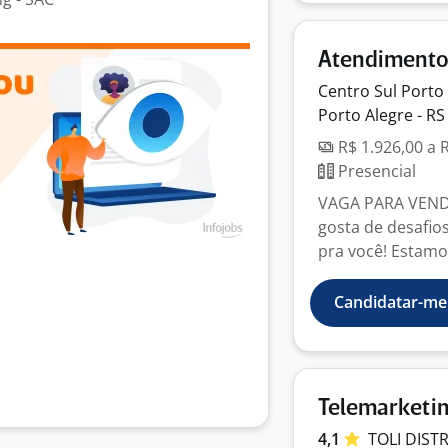
Atendimento 
Centro Sul Porto
Porto Alegre - RS
R$ 1.926,00 a 
Presencial
VAGA PARA VENDA
gosta de desafio
pra você! Estamos
Candidatar-me
Telemarketin
4,1
TOLI
DIST