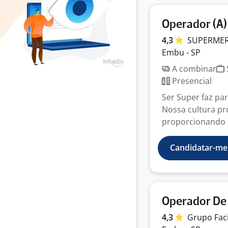
Operador (A)
4,3
SUPERME
Embu - SP
A combinar
Presencial
Ser Super faz p
Nossa cultura p
proporcionando a 
Candidatar-me
Operador De 
4,3
Grupo
Fac