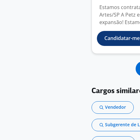
Estamos contrat
Artes/SP A Petz 
expansão! Estamo
Candidatar-me
Cargos simila
Vendedor
Subgerente de L