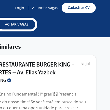
Cadastrar CV
Login
Anunciar Vagas
ACHAR VAGAS
imilares
31 jul
RESTAURANTE BURGER KING -
ES – Av. Elias Yazbek
ING
nsino Fundamental (1º grau)
Presencial
e do nosso time! Se você está em busca do seu
o ou quer uma oportunidade para crescer