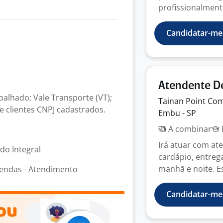
profissionalmente
Candidatar-me
Atendente D
abalhado; Vale Transporte (VT);
Tainan Point Co
 clientes CNPJ cadastrados.
Embu - SP
A combinar
Irá atuar com at
odo Integral
cardápio, entreg
manhã e noite. Es
endas - Atendimento
Candidatar-me