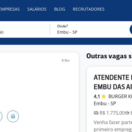
 EMPRESAS
SALÁRIOS
BLOG
RECRUTADORES
Onde?
Outras vagas s
4 fev
ATENDENTE 
EMBU DAS ART
4,1
BURGER
K
Embu - SP
R$ 1.775,00
E
Venha fazer part
primeiro empreg