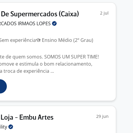
2 jul
 De Supermercados (Caixa)
RCADOS IRMAOS
LOPES
Sem experiência
Ensino Médio (2º Grau)
arte de quem somos. SOMOS UM SUPER TIME!
romove e estimula o bom relacionamento,
troca de experiência ...
29 jun
Loja - Embu Artes
ility