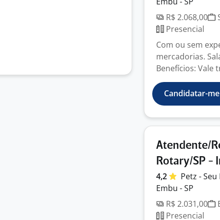
Embu - SP
R$ 2.068,00
S
Presencial
Com ou sem exper
mercadorias. Salá
Benefícios: Vale t
Candidatar-me
Atendente/Re
Rotary/SP - 
4,2
Petz - Seu
Embu - SP
R$ 2.031,00
E
Presencial