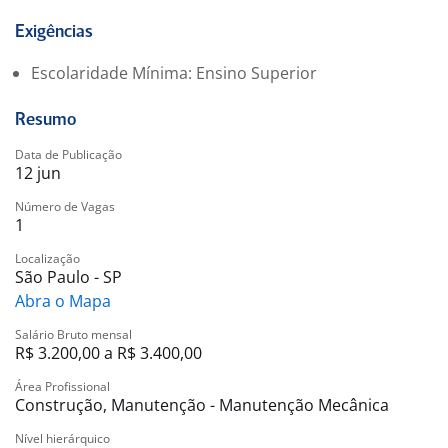
Regulamentadoras (NRs);
Bom relacionamento interpessoal, organização e perfil
Exigências
colaborativo;
Escolaridade Mínima: Ensino Superior
Interesse em aprender, crescer e se desenvolver na
área técnica.
Resumo
Benefícios:
Data de Publicação
12 jun
Oferecemos um ambiente de trabalho desafiador e
inovador
Número de Vagas
1
Você terá acesso a treinamentos e desenvolvimento
profissional
Localização
Realizamos eventos de integração e networking para
São Paulo - SP
os colaboradores
Abra o Mapa
Salário Bruto mensal
A oportunidade é presencial na Freguesia do Ó, zona
R$ 3.200,00 a R$ 3.400,00
Norte de São Paulo.
Área Profissional
Eventualmente precisa ir aos canteiros da Obra.
Construção, Manutenção - Manutenção Mecânica
Junte-se a nós e faça parte de um time comprometido
Nível hierárquico
com o sucesso e o crescimento sustentável.