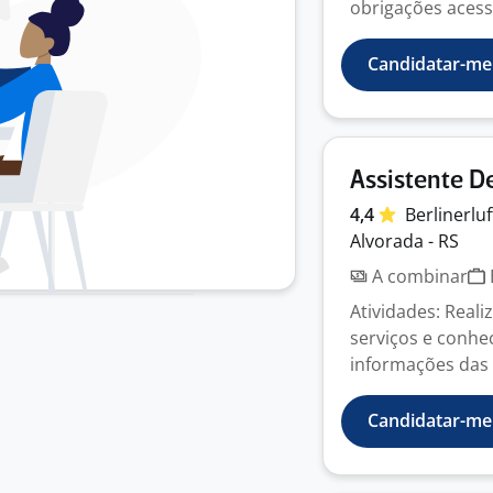
obrigações acessó
Candidatar-me
Assistente D
4,4
Berlinerlu
Alvorada - RS
A combinar
Atividades: Reali
serviços e conhec
informações das 
Candidatar-me