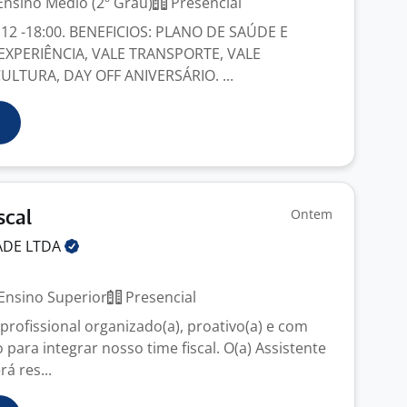
nsino Médio (2º Grau)
Presencial
12 -18:00. BENEFICIOS: PLANO DE SAÚDE E
EXPERIÊNCIA, VALE TRANSPORTE, VALE
ULTURA, DAY OFF ANIVERSÁRIO. ...
Ontem
scal
DADE
LTDA
Ensino Superior
Presencial
rofissional organizado(a), proativo(a) e com
ara integrar nosso time fiscal. O(a) Assistente
rá res...