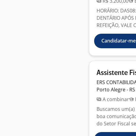
R$ 3.200,00
E
HORÁRIO: DAS08:
DENTÁRIO APÓS 
REFEIÇÃO, VALE C
Candidatar-me
Assistente Fi
ERS CONTABILI
Porto Alegre - RS
A combinar
Buscamos um(a) p
boa comunicação p
do Setor Fiscal se