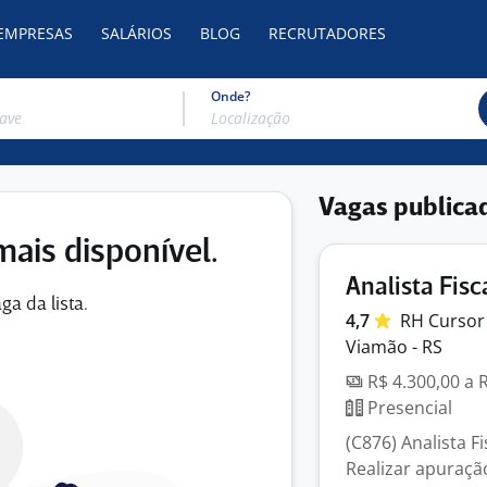
 EMPRESAS
SALÁRIOS
BLOG
RECRUTADORES
Onde?
Vagas publica
mais disponível.
Analista Fisc
ga da lista.
4,7
RH
Curso
Viamão - RS
R$ 4.300,00 a 
Presencial
(C876) Analista F
Realizar apuraçã