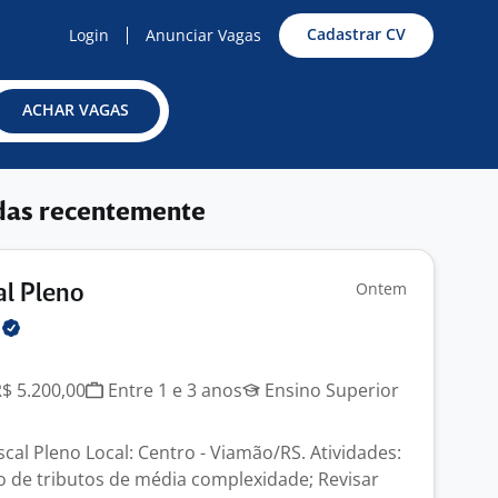
Cadastrar CV
Login
Anunciar Vagas
ACHAR VAGAS
das recentemente
Ontem
al Pleno
r
R$ 5.200,00
Entre 1 e 3 anos
Ensino Superior
iscal Pleno Local: Centro - Viamão/RS. Atividades:
o de tributos de média complexidade; Revisar