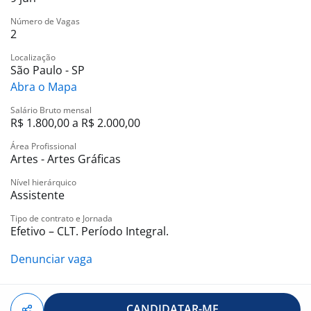
-. Comissões
Número de Vagas
-. Bônus por resultado
2
Localização
São Paulo - SP
Abra o Mapa
Salário Bruto mensal
R$ 1.800,00 a R$ 2.000,00
Área Profissional
Artes - Artes Gráficas
Nível hierárquico
Assistente
Tipo de contrato e Jornada
Efetivo – CLT. Período Integral.
Denunciar vaga
CANDIDATAR-ME