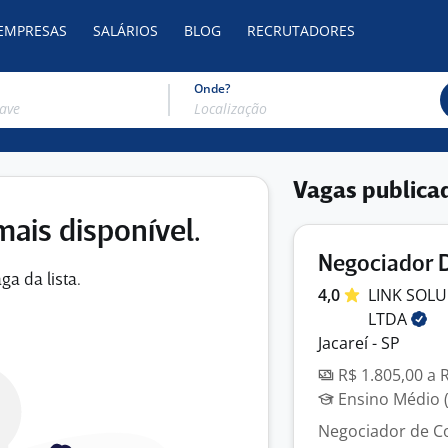
 EMPRESAS
SALÁRIOS
BLOG
RECRUTADORES
Onde?
Vagas publica
mais disponível.
Negociador 
ga da lista.
4,0
LINK SOL
LTDA
Jacareí - SP
R$ 1.805,00 a 
Ensino Médio (
Negociador de Co