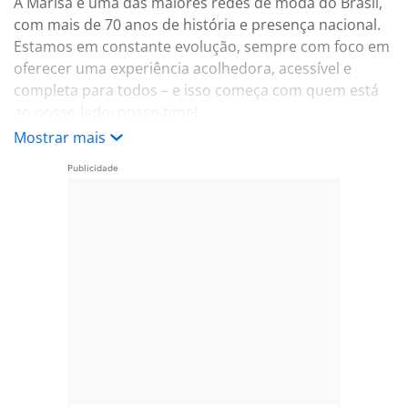
A Marisa é uma das maiores redes de moda do Brasil,
com mais de 70 anos de história e presença nacional.
Estamos em constante evolução, sempre com foco em
oferecer uma experiência acolhedora, acessível e
completa para todos – e isso começa com quem está
ao nosso lado: nosso time!
Mostrar mais
Hoje, somos mais de 7.000 colaboradores espalhados
por todo o país. E agora, falta você!
#ChegaMais
Vaga: Assessor(a) de Clientes – Loja Marisa
Suas responsabilidades no dia a dia:
- Orientar os clientes e esclarecer dúvidas com empatia
e atenção;
- Auxiliar na busca por peças, tamanhos e cores;