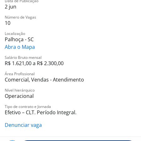
Data de Publicação
2 jun
O que oferecemos:
Número de Vagas
10
- Day off no seu aniversário;
Localização
- Vale transporte;
Palhoça - SC
- Assistência odontológica;
Abra o Mapa
- Programa Marisa Cuida – Apoio ao colaborador;
Salário Bruto mensal
- Parcerias com instituições de ensino, escolas de
R$ 1.621,00 a R$ 2.300,00
idiomas, farmácias e academias;
- 20% de desconto em compras no site, APP e lojas
Área Profissional
Comercial, Vendas - Atendimento
físicas.
Nível hierárquico
Operacional
Pronta(o) para vestir essa camisa?
Tipo de contrato e Jornada
Se você se identifica com o varejo, gosta de gente e
Efetivo – CLT. Período Integral.
quer crescer junto com a Marisa, cadastre-se agora
Denunciar vaga
mesmo e venha fazer parte de uma marca feita por
mulheres e para mulheres e sua família!