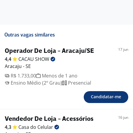
Etapas do processo
Etapa Cadastro
Etapa Pré-seleção
Etapa Entrevista com o RH
Etapa Entrevista com a Gerente da loja
Outras vagas similares
Etapa Contratação.
Benefícios:
17 jun
Operador De Loja - Aracaju/SE
-. Seguro de Vida
4,4
CACAU
SHOW
-. Vale-alimentação
Aracaju - SE
-. Vale-transporte
-. Assistência odontológica
R$ 1.733,00
Menos de 1 ano
-. Assistência médica
Ensino Médio (2º Grau)
Presencial
-. Auxílio farmácia
Candidatar-me
16 jun
Vendedor De Loja - Acessórios
4,3
Casa do
Celular