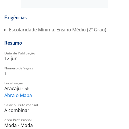
Apoio à equipe de vendas e gerente da loja;
Recepcionar os clientes quando necessário;
Conferir e realizar embrulho das peças;
Exigências
Auxiliar no caixa (tirar alarmes, cabides e montar caixa
Escolaridade Mínima: Ensino Médio (2º Grau)
de presente);
Entre outras.
Resumo
Requisitos e qualificações
Data de Publicação
12 jun
Ensino médio completo.
Número de Vagas
1
Proatividade e energia.
Disposição para aprender.
Localização
Ter vontade de crescer.
Aracaju - SE
Abra o Mapa
Informações adicionais
Salário Bruto mensal
Oferecemos para esta oportunidade:
A combinar
Área Profissional
Salário fixo;
Moda - Moda