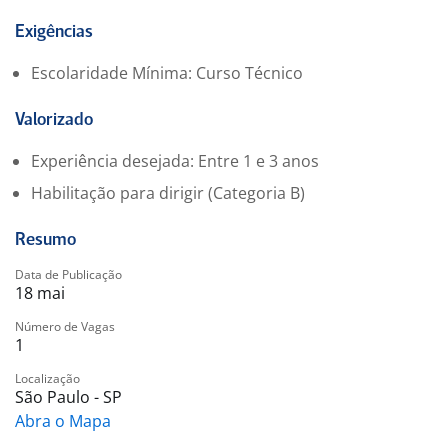
? Requisitos:
• Experiência mínima de 1 ano com suporte;
Exigências
• Conhecimento básico em redes e sistemas
Escolaridade Mínima: Curso Técnico
operacionais;
• Experiência com videoconferência, impressoras e
Valorizado
Chromebook;
• CNH válida e disponibilidade de garagem para o
Experiência desejada: Entre 1 e 3 anos
veículo;
Habilitação para dirigir (Categoria B)
• Ensino superior em andamento ou completo em TI;
• Disponibilidade para atuação presencial nas
Resumo
localidades do cliente.
Data de Publicação
18 mai
? Diferenciais:
• Conhecimento em IA;
Número de Vagas
1
• Espanhol.
Localização
?? O que oferecemos:
São Paulo - SP
• Assistência médica e odontológica;
Abra o Mapa
• Vale-refeição e vale alimentação;