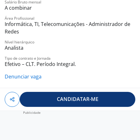
Salário Bruto mensal
• Veiculo / Combustível;
A combinar
• Seguro de vida;
Área Profissional
• Parcerias com instituições de ensino e plataformas
Informática, TI, Telecomunicações - Administrador de
de capacitação;
Redes
• Programas internos de desenvolvimento e
Nível hierárquico
certificações.
Analista
Tipo de contrato e Jornada
Efetivo – CLT. Período Integral.
Denunciar vaga
CANDIDATAR-ME