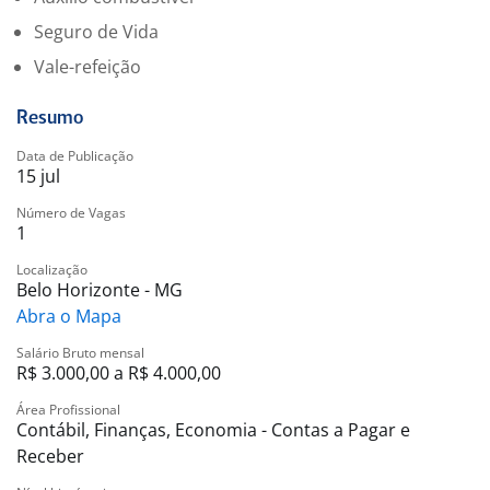
Ter proatividade e iniciativa
Seguro de Vida
Saber trabalhar em equipe
Vale-refeição
Ter excelente comunicação e relacionamento
interpessoal
Ter atenção a detalhes e ser organizado
Resumo
Ter comprometimento com prazos e qualidade
Data de Publicação
Disciplina
15 jul
Número de Vagas
Formação: Graduação em curso (preferencialmente
1
completa) em Economia, Administração, Contabilidade
Localização
ou áreas correlatas.
Belo Horizonte - MG
Abra o Mapa
Salário Bruto mensal
R$ 3.000,00 a R$ 4.000,00
Área Profissional
Contábil, Finanças, Economia - Contas a Pagar e
Receber