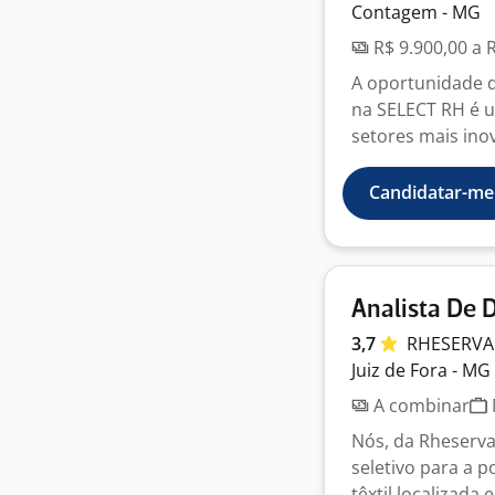
Contagem - MG
R$ 9.900,00 a 
A oportunidade de
na SELECT RH é u
setores mais inov
Candidatar-me
Analista De 
3,7
RHESERV
Juiz de Fora - MG
A combinar
Nós, da Rheserva
seletivo para a 
têxtil localizada e