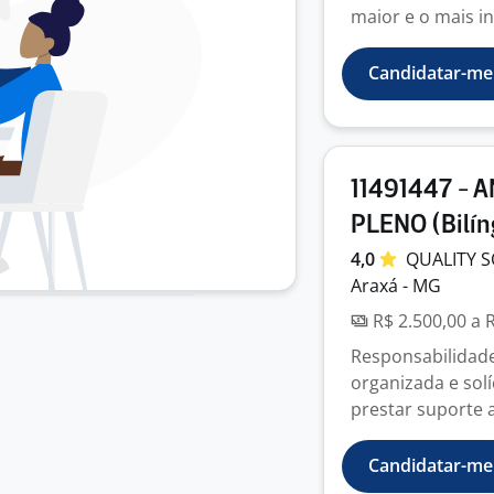
maior e o mais in
Candidatar-me
11491447 - 
PLENO (Bilíng
4,0
QUALITY 
Araxá - MG
R$ 2.500,00 a 
Responsabilidad
organizada e solí
prestar suporte a
Candidatar-me