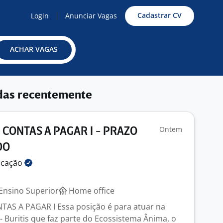
Cadastrar CV
Login
Anunciar Vagas
ACHAR VAGAS
das recentemente
Ontem
 CONTAS A PAGAR I - PRAZO
DO
ucação
Ensino Superior
Home office
AS A PAGAR I Essa posição é para atuar na
Buritis que faz parte do Ecossistema Ânima, o