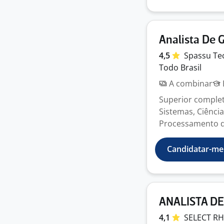
Analista De 
4,5
Spassu Tec
Todo Brasil
A combinar
Superior complet
Sistemas, Ciênci
Processamento de 
Candidatar-me
ANALISTA DE
4,1
SELECT
R