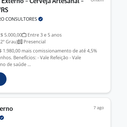
 Externo - Cerveja Artesanal -
/RS
RO
CONSULTORES
R$ 5.000,00
Entre 3 e 5 anos
2º Grau)
Presencial
 R$ 1.980,00 mais comissionamento de até 4,5%
nhos. Benefícios: - Vale Refeição - Vale
no de saúde ...
7 ago
terno