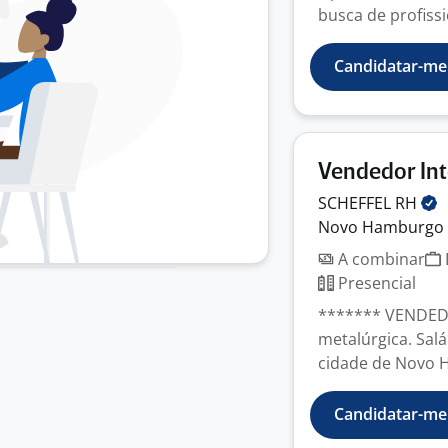
busca de profissi
Candidatar-me
Vendedor In
SCHEFFEL
RH
Novo Hamburgo 
A combinar
Presencial
******* VENDED
metalúrgica. Salá
cidade de Novo 
Candidatar-me