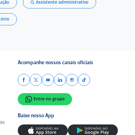
dução
Assistente administrativo
tório
Acompanhe nossos canais oficiais
Entre no grupo
Baixe nosso App
ade
DISPONÍVEL NA
DISPONÍVEL NO
App Store
Google Play