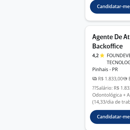
Candidatar-me
Agente De At
Backoffice
4,2
FOUNDEVER
TECNOLO
Pinhais - PR
R$ 1.833,00
E
??Salário: R$ 1.8
Odontológica + A
(14,33/dia de tra
Candidatar-me