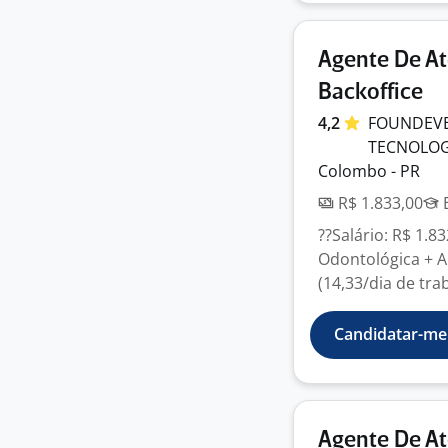
Agente De At
Backoffice
4,2
FOUNDEVER
TECNOLO
Colombo - PR
R$ 1.833,00
E
??Salário: R$ 1.8
Odontológica + A
(14,33/dia de tra
Candidatar-me
Agente De At