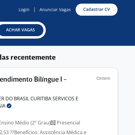
Cadastrar CV
Login
Anunciar Vagas
ACHAR VAGAS
das recentemente
Ontem
endimento Bilíngue I -
 DO BRASIL CURITIBA SERVICOS E
GIA
nsino Médio (2º Grau)
Presencial
32,53 ??Benefícios: Assistência Médica e