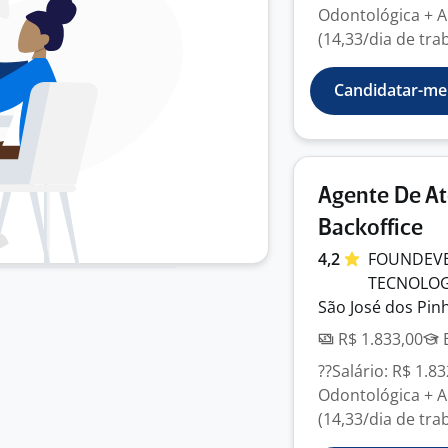
Odontológica + A
(14,33/dia de tra
Candidatar-me
Agente De At
Backoffice
4,2
FOUNDEVER
TECNOLO
São José dos Pinh
R$ 1.833,00
E
??Salário: R$ 1.8
Odontológica + A
(14,33/dia de tra