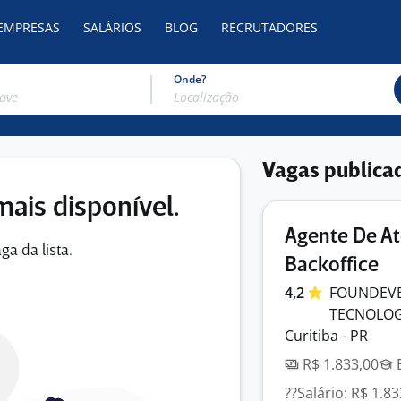
 EMPRESAS
SALÁRIOS
BLOG
RECRUTADORES
Onde?
Vagas publica
mais disponível.
Agente De At
ga da lista.
Backoffice
4,2
FOUNDEVER
TECNOLO
Curitiba - PR
R$ 1.833,00
E
??Salário: R$ 1.8