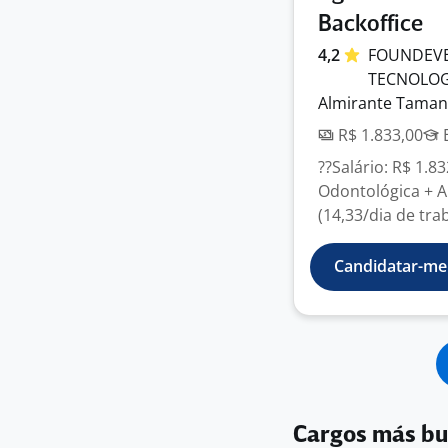
Backoffice
4,2
FOUNDEVER
TECNOLO
Almirante Taman
R$ 1.833,00
E
??Salário: R$ 1.8
Odontológica + A
(14,33/dia de tra
Candidatar-me
Cargos más b