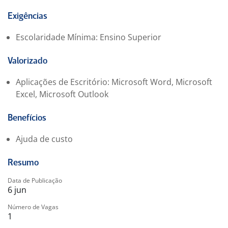
Requisitos
Graduação completa em Direito;
Exigências
OAB ativa e regular;
Escolaridade Mínima: Ensino Superior
Experiência prévia na área bancária;
Conhecimento em processo civil e rotinas
Valorizado
contenciosas;
Boa comunicação verbal e escrita;
Aplicações de Escritório: Microsoft Word, Microsoft
Organização, autonomia e senso de responsabilidade.
Excel, Microsoft Outlook
Diferenciais
Benefícios
Experiência com gestão de carteira de processos;
Ajuda de custo
Perfil voltado para relacionamento com clientes e
desenvolvimento de negócios.
Conhecimento de ferramentas como CPJ e GCPJ;
Resumo
Data de Publicação
Informações da vaga
6 jun
Regime de contratação: Contrato de Associação;
Número de Vagas
Modalidade: Híbrida;
1
Presencial: 3 dias por semana;