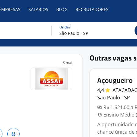
 EMPRESAS
SALÁRIOS
BLOG
RECRUTADORES
Onde?
Outras vagas s
8 mai
Açougueiro
4,4
ATACADA
São Paulo - SP
R$ 1.621,00 a 
Ensino Médio (
A oportunidade 
chance única de 