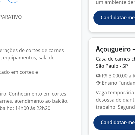
um ambiente de t
PARATIVO
Candidatar-me
Açougueiro -
perações de cortes de carnes
, equipamentos, sala de
Casa de carnes
c
São Paulo - SP
itado em cortes e
R$ 3.000,00 a 
Ensino Fundame
Vaga temporária 
iro. Conhecimento em cortes
desossa de diant
carnes, atendimento ao balcão.
trabalho: Segunda
abalho: 14h00 às 22h20
Candidatar-me