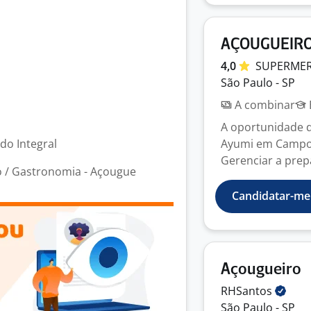
AÇOUGUEIRO
4,0
SUPERME
São Paulo - SP
A combinar
A oportunidade 
odo Integral
Ayumi em Campo 
Gerenciar a prepa
 / Gastronomia - Açougue
Candidatar-me
Açougueiro
RHSantos
São Paulo - SP