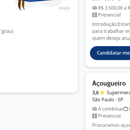
R$ 3.500,00 a 
Presencial
Introdução:Esta
 grau)
para trabalhar e
quem deseja atu
Candidatar-me
Açougueiro
3,6
Supermerc
São Paulo - SP
A combinar
Presencial
Procuramos açou