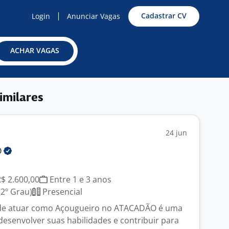
Cadastrar CV
Login
Anunciar Vagas
ACHAR VAGAS
imilares
24 jun
O
R$ 2.600,00
Entre 1 e 3 anos
2º Grau)
Presencial
de atuar como Açougueiro no ATACADÃO é uma
desenvolver suas habilidades e contribuir para