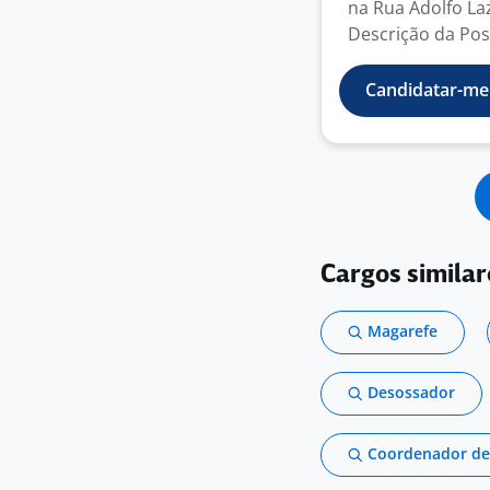
na Rua Adolfo Laz
Descrição da Posi
Candidatar-me
Cargos similar
Magarefe
Desossador
Coordenador de