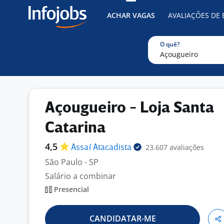
ACHAR VAGAS
AVALIAÇÕES DE
O quê?
Açougueiro - Loja Santa
Catarina
4,5
23.607 avaliações
Assaí
Atacadista
São Paulo - SP
Salário a combinar
Presencial
CANDIDATAR-ME