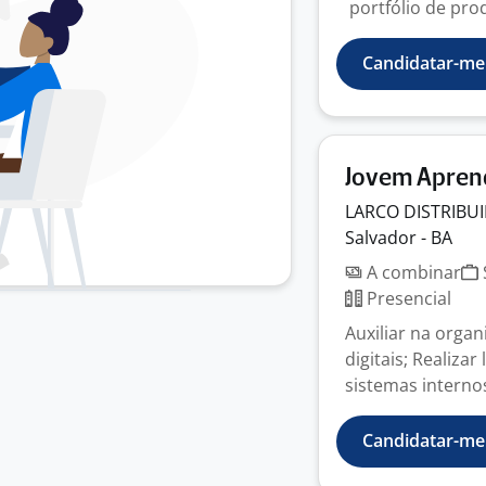
portfólio de prod
Candidatar-me
Jovem Apren
LARCO DISTRIBU
Salvador - BA
A combinar
Presencial
Auxiliar na orga
digitais; Realiz
sistemas internos 
Candidatar-me