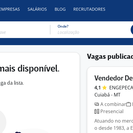
 EMPRESAS
SALÁRIOS
BLOG
RECRUTADORES
Onde?
Vagas publica
mais disponível.
Vendedor De
ga da lista.
4,1
ENGEPEC
Cuiabá - MT
A combinar
Presencial
Atuando no mer
o desde 1983, a 