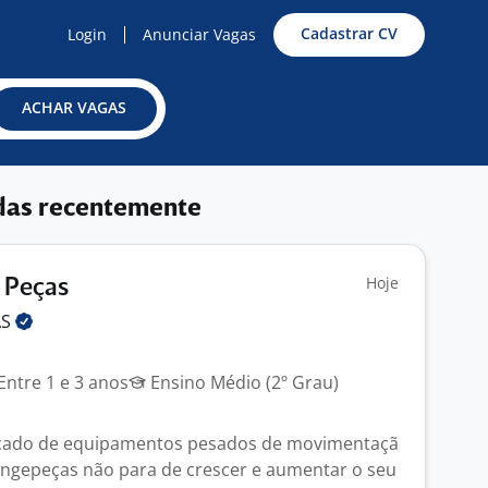
Cadastrar CV
Login
Anunciar Vagas
ACHAR VAGAS
das recentemente
Hoje
 Peças
AS
Entre 1 e 3 anos
Ensino Médio (2º Grau)
cado de equipamentos pesados de movimentaçã
Engepeças não para de crescer e aumentar o seu