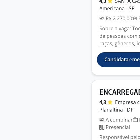
4,3
SANTA CA
Americana - SP
R$ 2.270,00
E
Sobre a vaga: To
de pessoas com de
raças, gêneros, id
Candidatar-me
ENCARREGAD
4,3
Empresa
c
Planaltina - DF
A combinar
Presencial
Responsável pel