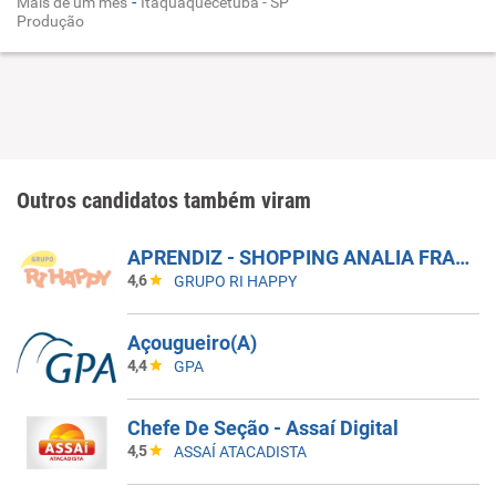
-
Mais de um mes
Itaquaquecetuba - SP
Produção
Outros candidatos também viram
APRENDIZ - SHOPPING ANALIA FRANCO
4,6
GRUPO RI HAPPY
Açougueiro(A)
4,4
GPA
Chefe De Seção - Assaí Digital
4,5
ASSAÍ ATACADISTA