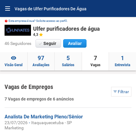
Vagas de Ulfer Purificadores De Água
Esta empresa é sua? Solicite acesso ao perfil.
Ulfer purificadores de água
4,3
46 Seguidores
Seguir
Avaliar
97
5
7
1
Visão Geral
Avaliações
Salários
Vagas
Entrevista
Vagas de Empregos
Filtrar
7 Vagas de empregos de 6 anúncios
Analista De Marketing Pleno/Sênior
-
23/07/2026
Itaquaquecetuba - SP
Marketing