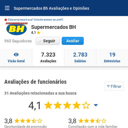
Supermercados Bh Avaliações e Opiniões
Esta empresa é sua? Solicite acesso ao perfil.
Supermercados BH
4,1
960 Seguidores
Seguir
Avaliar
7.323
2.783
19
Visão Geral
Avaliações
Salários
Entrevistas
Avaliações de funcionários
Filtrar
31 Avaliações relacionadas a sua busca
4,1
3,8
3,8
Oportunidade de promoção
Conciliação com a vida familiar