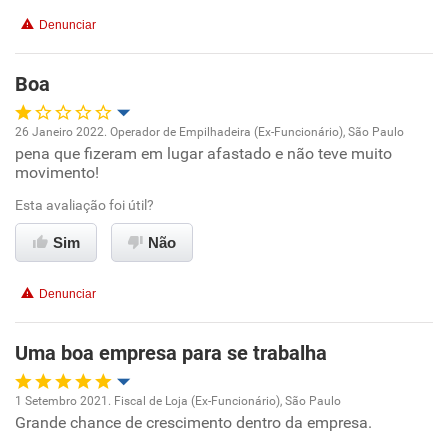
Recomenda a diretoria
Denunciar
Boa
26 Janeiro 2022. Operador de Empilhadeira (Ex-Funcionário), São Paulo
pena que fizeram em lugar afastado e não teve muito
Oportunidade de promoção
movimento!
Ambiente de trabalho
Esta avaliação foi útil?
Sim
Não
Conciliação com a vida familiar
Denunciar
Benefícios
Uma boa empresa para se trabalha
Recomenda esta empresa
Recomenda a diretoria
1 Setembro 2021. Fiscal de Loja (Ex-Funcionário), São Paulo
Grande chance de crescimento dentro da empresa.
Oportunidade de promoção