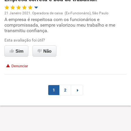
Recomenda esta empresa
21 Janeiro 2021. Operadora de caixa (Ex-Funcionário), São Paulo
A empresa é respeitosa com os funcionários e
Oportunidade de promoção
compromissada, sempre valorizou meu trabalho e me
transmitiu confiança.
Ambiente de trabalho
Esta avaliação foi útil?
Conciliação com a vida familiar
Sim
Não
Benefícios
Denunciar
Recomenda esta empresa
Recomenda a diretoria
1
2