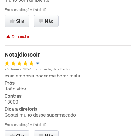
Ambiente de trabalho
Esta avaliação foi útil?
Conciliação com a vida familiar
Sim
Não
Benefícios
Denunciar
Recomenda esta empresa
Notajdiorooir
Recomenda a diretoria
25 Janeiro 2024. Estoquista, São Paulo
essa empresa poder melhorar mais
Oportunidade de promoção
Prós
João vitor
Ambiente de trabalho
Contras
18000
Conciliação com a vida familiar
Dica a diretoria
Gostei muito desse supermecado
Benefícios
Esta avaliação foi útil?