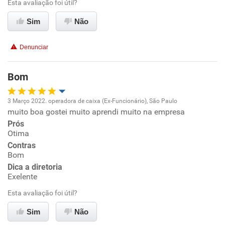
Esta avaliação foi útil?
Ambiente de trabalho
Sim
Não
Conciliação com a vida familiar
Denunciar
Benefícios
Bom
Recomenda esta empresa
3 Março 2022. operadora de caixa (Ex-Funcionário), São Paulo
Recomenda a diretoria
muito boa gostei muito aprendi muito na empresa
Oportunidade de promoção
Prós
Otima
Ambiente de trabalho
Contras
Bom
Conciliação com a vida familiar
Dica a diretoria
Exelente
Benefícios
Esta avaliação foi útil?
Sim
Não
Recomenda esta empresa