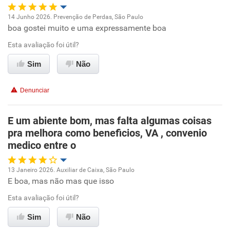
Recomenda esta empresa
14 Junho 2026. Prevenção de Perdas, São Paulo
Recomenda a diretoria
boa gostei muito e uma expressamente boa
Oportunidade de promoção
Esta avaliação foi útil?
Ambiente de trabalho
Sim
Não
Conciliação com a vida familiar
Denunciar
Benefícios
E um abiente bom, mas falta algumas coisas
pra melhora como beneficios, VA , convenio
Recomenda esta empresa
medico entre o
Recomenda a diretoria
13 Janeiro 2026. Auxiliar de Caixa, São Paulo
E boa, mas não mas que isso
Oportunidade de promoção
Esta avaliação foi útil?
Ambiente de trabalho
Sim
Não