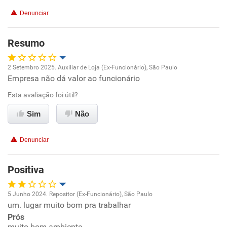
Conciliação com a vida familiar
Denunciar
Benefícios
Resumo
Recomenda esta empresa
2 Setembro 2025. Auxiliar de Loja (Ex-Funcionário), São Paulo
Recomenda a diretoria
Empresa não dá valor ao funcionário
Oportunidade de promoção
Esta avaliação foi útil?
Ambiente de trabalho
Sim
Não
Conciliação com a vida familiar
Denunciar
Benefícios
Positiva
Não recomenda esta empresa
5 Junho 2024. Repositor (Ex-Funcionário), São Paulo
Não recomenda a diretoria
um. lugar muito bom pra trabalhar
Oportunidade de promoção
Prós
muito bom ambiente