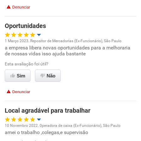
Recomenda a diretoria
Denunciar
Oportunidades
1 Março 2023. Repositor de Mercadorias (Ex-Funcionário), São Paulo
a empresa libera novas oportunidades para a melhoraria
Oportunidade de promoção
de nossas vidas isso ajuda bastante
Ambiente de trabalho
Esta avaliação foi útil?
Sim
Não
Conciliação com a vida familiar
Denunciar
Benefícios
Local agradável para trabalhar
Recomenda esta empresa
Recomenda a diretoria
10 Novembro 2022. 0peradora de caixa (Ex-Funcionário), São Paulo
amei o trabalho ,colegas,e supervisão
Oportunidade de promoção