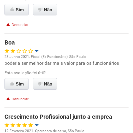
Recomenda a diretoria
Sim
Não
Denunciar
Boa
23 Junho 2021. Fiscal (Ex-Funcionário), São Paulo
poderia ser melhor dar mais valor para os funcionários
Oportunidade de promoção
Esta avaliação foi útil?
Ambiente de trabalho
Sim
Não
Conciliação com a vida familiar
Denunciar
Benefícios
Crescimento Profissional junto a emprea
Recomenda esta empresa
12 Fevereiro 2021. Operadora de caixa, São Paulo
Recomenda a diretoria