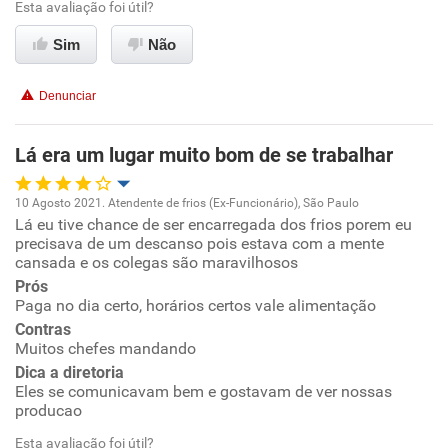
Esta avaliação foi útil?
Ambiente de trabalho
Sim
Não
Conciliação com a vida familiar
Denunciar
Benefícios
Lá era um lugar muito bom de se trabalhar
Recomenda esta empresa
10 Agosto 2021. Atendente de frios (Ex-Funcionário), São Paulo
Lá eu tive chance de ser encarregada dos frios porem eu
Oportunidade de promoção
precisava de um descanso pois estava com a mente
cansada e os colegas são maravilhosos
Ambiente de trabalho
Prós
Paga no dia certo, horários certos vale alimentação
Conciliação com a vida familiar
Contras
Muitos chefes mandando
Dica a diretoria
Benefícios
Eles se comunicavam bem e gostavam de ver nossas
producao
Recomenda esta empresa
Esta avaliação foi útil?