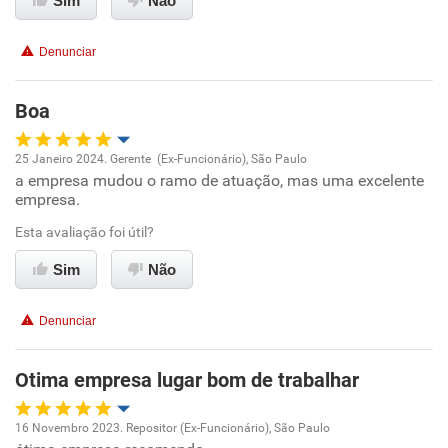
Sim
Não
Recomenda esta empresa
Recomenda a diretoria
Denunciar
Boa
25 Janeiro 2024. Gerente (Ex-Funcionário), São Paulo
a empresa mudou o ramo de atuação, mas uma excelente
Oportunidade de promoção
empresa.
Ambiente de trabalho
Esta avaliação foi útil?
Sim
Não
Conciliação com a vida familiar
Denunciar
Benefícios
Otima empresa lugar bom de trabalhar
Recomenda esta empresa
Recomenda a diretoria
16 Novembro 2023. Repositor (Ex-Funcionário), São Paulo