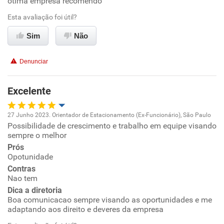
ótima empresa recomendo
Oportunidade de promoção
Esta avaliação foi útil?
Ambiente de trabalho
Sim
Não
Conciliação com a vida familiar
Denunciar
Benefícios
Excelente
Recomenda esta empresa
27 Junho 2023. Orientador de Estacionamento (Ex-Funcionário), São Paulo
Recomenda a diretoria
Possibilidade de crescimento e trabalho em equipe visando
Oportunidade de promoção
sempre o melhor
Prós
Ambiente de trabalho
Opotunidade
Contras
Conciliação com a vida familiar
Nao tem
Dica a diretoria
Boa comunicacao sempre visando as oportunidades e me
Benefícios
adaptando aos direito e deveres da empresa