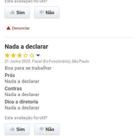
Esta avaliação foi útil?
Recomenda esta empresa
Recomenda a diretoria
Sim
Não
Denunciar
Nada a declarar
21 Junho 2023. Fiscal (Ex-Funcionário), São Paulo
Boa para se trabalhar
Oportunidade de promoção
Prós
Nada a declarar
Ambiente de trabalho
Contras
Nada a declarar
Conciliação com a vida familiar
Dica a diretoria
Nada a declarar
Benefícios
Esta avaliação foi útil?
Sim
Não
Recomenda esta empresa