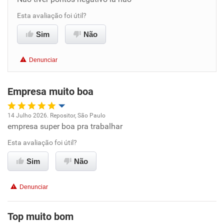
Benefícios
Esta avaliação foi útil?
Sim
Não
Recomenda esta empresa
Denunciar
Empresa muito boa
14 Julho 2026. Repositor, São Paulo
empresa super boa pra trabalhar
Oportunidade de promoção
Esta avaliação foi útil?
Ambiente de trabalho
Sim
Não
Conciliação com a vida familiar
Denunciar
Benefícios
Top muito bom