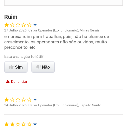
Benefícios
Ruim
Recomenda esta empresa
27 Julho 2026. Caixa Operador (Ex-Funcionário), Minas Gerais
empresa ruim para trabalhar, pois, não há chance de
Oportunidade de promoção
crescimento, os operadores não são ouvidos, muito
preconceito, etc.
Ambiente de trabalho
Esta avaliação foi útil?
Conciliação com a vida familiar
Sim
Não
Benefícios
Denunciar
Não recomenda esta empresa
24 Julho 2026. Caixa Operador (Ex-Funcionário), Espírito Santo
Oportunidade de promoção
Ambiente de trabalho