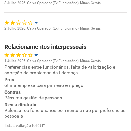
8 Julho 2026. Caixa Operador (Ex-Funcionário), Minas Gerais
Oportunidade de promoção
Conciliação com a vida familiar
Ambiente de trabalho
Benefícios
2 Julho 2026. Caixa Operador (Ex-Funcionário), Minas Gerais
Oportunidade de promoção
Conciliação com a vida familiar
Não recomenda esta empresa
Relacionamentos interpessoais
Ambiente de trabalho
Não recomenda a diretoria
Benefícios
1 Julho 2026. Caixa Operador (Ex-Funcionário), Minas Gerais
Conciliação com a vida familiar
Preferências entre funcionários, falta de valorização e
Oportunidade de promoção
Não recomenda esta empresa
correção de problemas da liderança
Não recomenda a diretoria
Benefícios
Prós
Ambiente de trabalho
ótima empresa para primeiro emprego
Contras
Não recomenda esta empresa
Conciliação com a vida familiar
Péssima gestão de pessoas
Não recomenda a diretoria
Dica a diretoria
Valorizar os funcionarios por mérito e nao por preferencias
Benefícios
pessoais
Esta avaliação foi útil?
Recomenda esta empresa