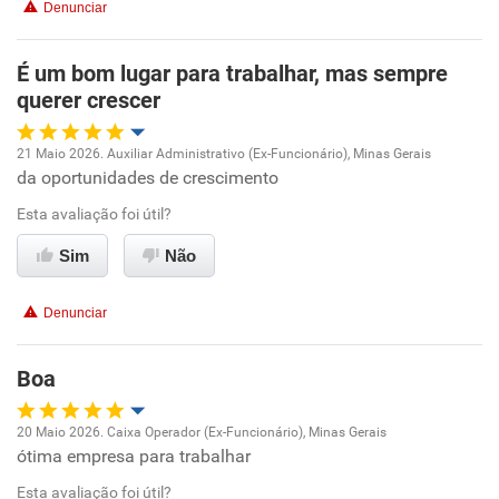
Denunciar
É um bom lugar para trabalhar, mas sempre
querer crescer
21 Maio 2026. Auxiliar Administrativo (Ex-Funcionário), Minas Gerais
da oportunidades de crescimento
Oportunidade de promoção
Esta avaliação foi útil?
Ambiente de trabalho
Sim
Não
Conciliação com a vida familiar
Denunciar
Benefícios
Boa
Recomenda esta empresa
20 Maio 2026. Caixa Operador (Ex-Funcionário), Minas Gerais
Recomenda a diretoria
ótima empresa para trabalhar
Oportunidade de promoção
Esta avaliação foi útil?