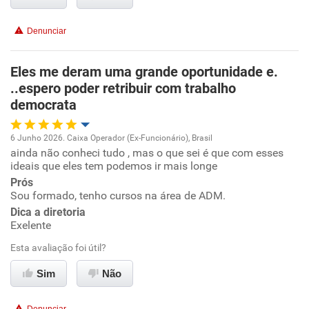
Benefícios
Denunciar
Não recomenda esta empresa
Eles me deram uma grande oportunidade e.
Não recomenda a diretoria
..espero poder retribuir com trabalho
democrata
6 Junho 2026. Caixa Operador (Ex-Funcionário), Brasil
ainda não conheci tudo , mas o que sei é que com esses
Oportunidade de promoção
ideais que eles tem podemos ir mais longe
Prós
Ambiente de trabalho
Sou formado, tenho cursos na área de ADM.
Dica a diretoria
Conciliação com a vida familiar
Exelente
Esta avaliação foi útil?
Benefícios
Sim
Não
Não recomenda esta empresa