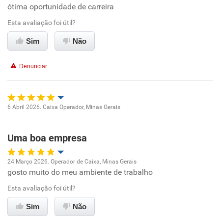
ótima oportunidade de carreira
Oportunidade de promoção
Esta avaliação foi útil?
Ambiente de trabalho
Sim
Não
Conciliação com a vida familiar
Denunciar
Benefícios
Recomenda esta empresa
6 Abril 2026. Caixa Operador, Minas Gerais
Oportunidade de promoção
Recomenda a diretoria
Uma boa empresa
Ambiente de trabalho
24 Março 2026. Operador de Caixa, Minas Gerais
Conciliação com a vida familiar
gosto muito do meu ambiente de trabalho
Oportunidade de promoção
Esta avaliação foi útil?
Benefícios
Ambiente de trabalho
Sim
Não
Recomenda esta empresa