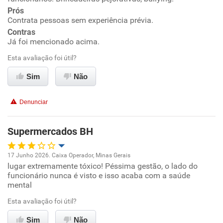
Prós
Contrata pessoas sem experiência prévia.
Conciliação com a vida familiar
Contras
Já foi mencionado acima.
Benefícios
Esta avaliação foi útil?
Não recomenda esta empresa
Sim
Não
Não recomenda a diretoria
Denunciar
Supermercados BH
17 Junho 2026. Caixa Operador, Minas Gerais
lugar extremamente tóxico! Péssima gestão, o lado do
Oportunidade de promoção
funcionário nunca é visto e isso acaba com a saúde
mental
Ambiente de trabalho
Esta avaliação foi útil?
Conciliação com a vida familiar
Sim
Não