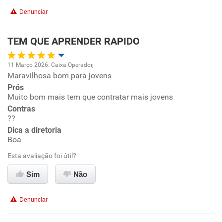
Conciliação com a vida familiar
Recomenda a diretoria
Denunciar
Benefícios
TEM QUE APRENDER RAPIDO
Recomenda esta empresa
11 Março 2026. Caixa Operador,
Recomenda a diretoria
Maravilhosa bom para jovens
Oportunidade de promoção
Prós
Muito bom mais tem que contratar mais jovens
Ambiente de trabalho
Contras
??
Conciliação com a vida familiar
Dica a diretoria
Boa
Benefícios
Esta avaliação foi útil?
Sim
Não
Recomenda esta empresa
Não recomenda a diretoria
Denunciar