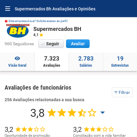
Supermercados Bh Avaliações e Opiniões
Esta empresa é sua? Solicite acesso ao perfil.
Supermercados BH
4,1
960 Seguidores
Seguir
Avaliar
7.323
2.783
19
Visão Geral
Avaliações
Salários
Entrevistas
Avaliações de funcionários
Filtrar
256 Avaliações relacionadas a sua busca
3,8
3,2
3,2
Oportunidade de promoção
Conciliação com a vida familiar