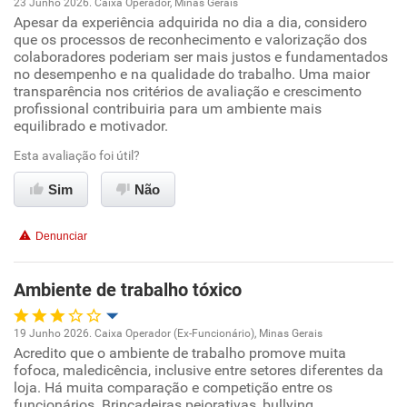
23 Junho 2026. Caixa Operador, Minas Gerais
Recomenda a diretoria
Apesar da experiência adquirida no dia a dia, considero
Oportunidade de promoção
que os processos de reconhecimento e valorização dos
colaboradores poderiam ser mais justos e fundamentados
Ambiente de trabalho
no desempenho e na qualidade do trabalho. Uma maior
transparência nos critérios de avaliação e crescimento
profissional contribuiria para um ambiente mais
Conciliação com a vida familiar
equilibrado e motivador.
Esta avaliação foi útil?
Benefícios
Sim
Não
Não recomenda esta empresa
Não recomenda a diretoria
Denunciar
Ambiente de trabalho tóxico
19 Junho 2026. Caixa Operador (Ex-Funcionário), Minas Gerais
Acredito que o ambiente de trabalho promove muita
Oportunidade de promoção
fofoca, maledicência, inclusive entre setores diferentes da
loja. Há muita comparação e competição entre os
Ambiente de trabalho
funcionários. Brincadeiras pejorativas, bullying.