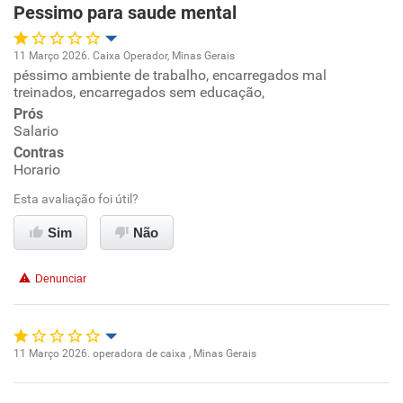
Pessimo para saude mental
11 Março 2026. Caixa Operador, Minas Gerais
péssimo ambiente de trabalho, encarregados mal
Oportunidade de promoção
treinados, encarregados sem educação,
Prós
Ambiente de trabalho
Salario
Contras
Conciliação com a vida familiar
Horario
Esta avaliação foi útil?
Benefícios
Sim
Não
Não recomenda esta empresa
Denunciar
Não recomenda a diretoria
11 Março 2026. operadora de caixa , Minas Gerais
Oportunidade de promoção