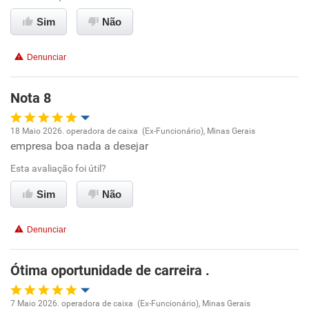
Ambiente de trabalho
Sim
Não
Conciliação com a vida familiar
Denunciar
Benefícios
Nota 8
Recomenda esta empresa
18 Maio 2026. operadora de caixa (Ex-Funcionário), Minas Gerais
Recomenda a diretoria
empresa boa nada a desejar
Oportunidade de promoção
Esta avaliação foi útil?
Ambiente de trabalho
Sim
Não
Conciliação com a vida familiar
Denunciar
Benefícios
Ótima oportunidade de carreira .
Recomenda esta empresa
7 Maio 2026. operadora de caixa (Ex-Funcionário), Minas Gerais
Recomenda a diretoria