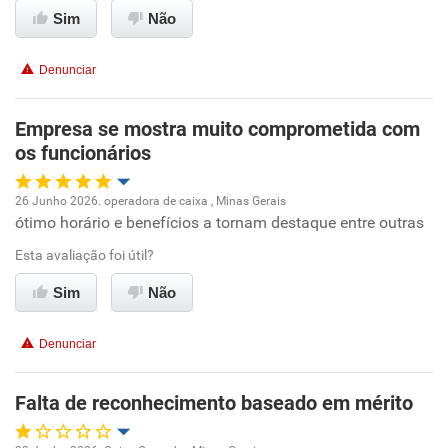
Não recomenda a diretoria
Sim
Não
Denunciar
Empresa se mostra muito comprometida com
os funcionários
26 Junho 2026. operadora de caixa , Minas Gerais
ótimo horário e benefícios a tornam destaque entre outras
Oportunidade de promoção
Esta avaliação foi útil?
Ambiente de trabalho
Sim
Não
Conciliação com a vida familiar
Denunciar
Benefícios
Falta de reconhecimento baseado em mérito
Recomenda esta empresa