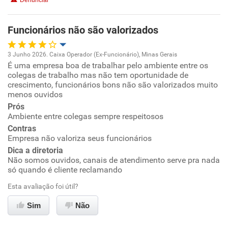
Denunciar
Não recomenda a diretoria
Funcionários não são valorizados
3 Junho 2026. Caixa Operador (Ex-Funcionário), Minas Gerais
É uma empresa boa de trabalhar pelo ambiente entre os
Oportunidade de promoção
colegas de trabalho mas não tem oportunidade de
crescimento, funcionários bons não são valorizados muito
Ambiente de trabalho
menos ouvidos
Prós
Ambiente entre colegas sempre respeitosos
Conciliação com a vida familiar
Contras
Empresa não valoriza seus funcionários
Benefícios
Dica a diretoria
Não somos ouvidos, canais de atendimento serve pra nada
Recomenda esta empresa
só quando é cliente reclamando
Não recomenda a diretoria
Esta avaliação foi útil?
Sim
Não