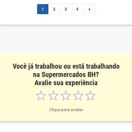
Ambiente de trabalho
1
2
3
4
Conciliação com a vida familiar
Benefícios
Não recomenda esta empresa
Não recomenda a diretoria
Você já trabalhou ou está trabalhando
na Supermercados BH?
Avalie sua experiência
Clique para avaliar