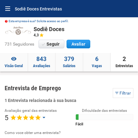
Sodiê Doces Entrevistas
Esta empresa é sua? Solicite acesso ao perfil.
Sodiê Doces
4,3
731 Seguidores
Seguir
Avaliar
843
379
6
2
Visão Geral
Avaliações
Salários
Vagas
Entrevistas
Entrevista de Emprego
Filtrar
1 Entrevista relacionada à sua busca
Avaliação geral das entrevistas
Dificuldade das entrevistas
5
Fácil
Como voce obter uma entrevista?