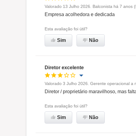
Valorado 13 Julho 2026. Balconista há 7 anos 
Oportunidade de promoção
Empresa acolhedora e dedicada
Ambiente de trabalho
Esta avaliação foi útil?
Sim
Não
Recomenda esta empresa
Diretor excelente
Valorado 3 Julho 2026. Gerente operacional a
Oportunidade de promoção
Diretor / proprietário maravilhoso, mas falt
Ambiente de trabalho
Esta avaliação foi útil?
Sim
Não
Recomenda esta empresa