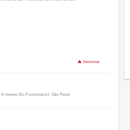
Conciliação com a vida familiar
Benefícios
Denunciar
e 6 meses (Ex-Funcionário), São Paulo
Conciliação com a vida familiar
Benefícios