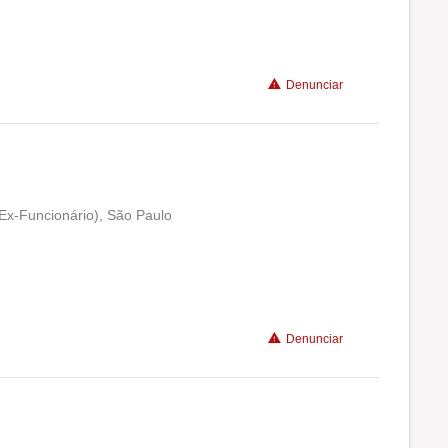
Denunciar
(Ex-Funcionário), São Paulo
Conciliação com a vida familiar
Benefícios
Denunciar
Recomenda a diretoria