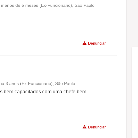
Não recomenda a diretoria
a menos de 6 meses (Ex-Funcionário), São Paulo
Conciliação com a vida familiar
Benefícios
Denunciar
Recomenda a diretoria
o há 3 anos (Ex-Funcionário), São Paulo
Conciliação com a vida familiar
ais bem capacitados com uma chefe bem
Benefícios
Não recomenda a diretoria
Denunciar