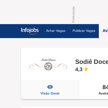
Av
Achar Vagas
Publicar Vagas
Sodiê Doc
4,3
8
Visão Geral
Avali