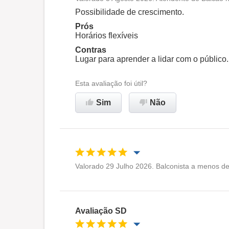
Oportunidade de promoção
Possibilidade de crescimento.
Prós
Ambiente de trabalho
Horários flexíveis
Contras
Lugar para aprender a lidar com o público.
Não recomenda esta
empresa
Esta avaliação foi útil?
Sim
Não
Valorado 29 Julho 2026. Balconista a menos d
Oportunidade de promoção
Ambiente de trabalho
Avaliação SD