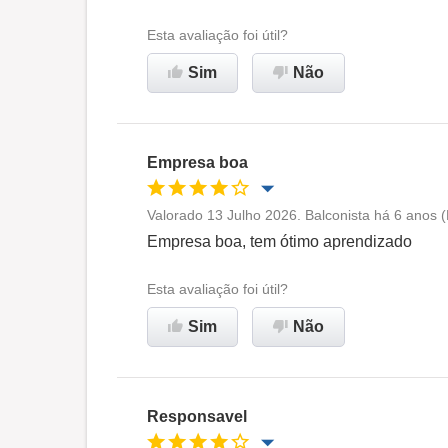
Esta avaliação foi útil?
Sim
Não
Empresa boa
Valorado 13 Julho 2026. Balconista há 6 anos 
Oportunidade de promoção
Empresa boa, tem ótimo aprendizado
Ambiente de trabalho
Esta avaliação foi útil?
Sim
Não
Recomenda esta empresa
Responsavel