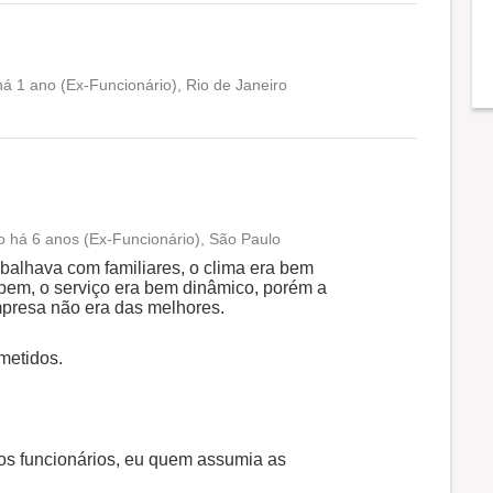
á 1 ano (Ex-Funcionário), Rio de Janeiro
Conciliação com a vida familiar
Benefícios
Recomenda a diretoria
o há 6 anos (Ex-Funcionário), São Paulo
Conciliação com a vida familiar
balhava com familiares, o clima era bem
 bem, o serviço era bem dinâmico, porém a
mpresa não era das melhores.
Benefícios
metidos.
Recomenda a diretoria
os funcionários, eu quem assumia as