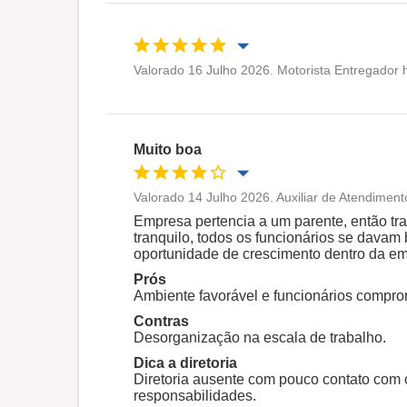
Valorado 16 Julho 2026. Motorista Entregador h
Oportunidade de promoção
Ambiente de trabalho
Muito boa
Recomenda esta empresa
Valorado 14 Julho 2026. Auxiliar de Atendiment
Oportunidade de promoção
Empresa pertencia a um parente, então tra
tranquilo, todos os funcionários se davam
oportunidade de crescimento dentro da e
Ambiente de trabalho
Prós
Ambiente favorável e funcionários compro
Recomenda esta empresa
Contras
Desorganização na escala de trabalho.
Dica a diretoria
Diretoria ausente com pouco contato com 
responsabilidades.