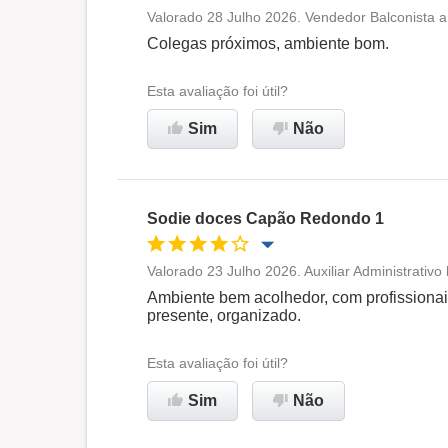
Recomenda esta empresa
Valorado 28 Julho 2026. Vendedor Balconista 
Oportunidade de promoção
Colegas próximos, ambiente bom.
Ambiente de trabalho
Esta avaliação foi útil?
Sim
Não
Recomenda esta empresa
Sodie doces Capão Redondo 1
Valorado 23 Julho 2026. Auxiliar Administrativ
Oportunidade de promoção
Ambiente bem acolhedor, com profission
presente, organizado.
Ambiente de trabalho
Esta avaliação foi útil?
Não recomenda esta
Sim
Não
empresa