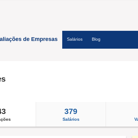
aliações de Empresas
Salários
Blog
es
43
379
ações
Salários
V