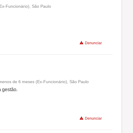
(Ex-Funcionário), São Paulo
Conciliação com a vida familiar
Benefícios
Denunciar
Recomenda a diretoria
 menos de 6 meses (Ex-Funcionário), São Paulo
Conciliação com a vida familiar
a gestão.
Benefícios
Denunciar
Recomenda a diretoria