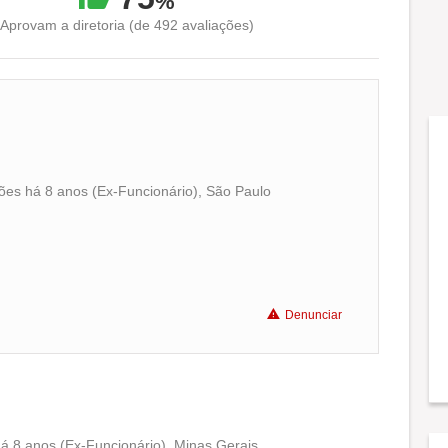
%
Aprovam a diretoria (de 492 avaliações)
es há 8 anos (Ex-Funcionário), São Paulo
Conciliação com a vida familiar
Benefícios
Denunciar
Recomenda a diretoria
á 8 anos (Ex-Funcionário), Minas Gerais