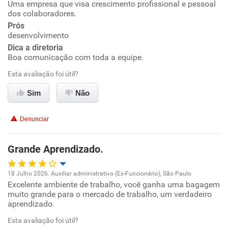
Uma empresa que visa crescimento profissional e pessoal
Oportunidade de promoção
dos colaboradores.
Prós
Ambiente de trabalho
desenvolvimento
Dica a diretoria
Conciliação com a vida familiar
Boa comunicação com toda a equipe.
Esta avaliação foi útil?
Benefícios
Sim
Não
Recomenda esta empresa
Denunciar
Recomenda a diretoria
Grande Aprendizado.
18 Julho 2026. Auxiliar administrativo (Ex-Funcionário), São Paulo
Excelente ambiente de trabalho, você ganha uma bagagem
Oportunidade de promoção
muito grande para o mercado de trabalho, um verdadeiro
aprendizado.
Ambiente de trabalho
Esta avaliação foi útil?