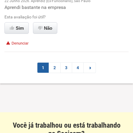
22 Junho 2026. Aprendiz (Ex-Funcionário), São Paulo
Aprendi bastante na empresa
Oportunidade de promoção
Esta avaliação foi útil?
Ambiente de trabalho
Sim
Não
Conciliação com a vida familiar
Denunciar
Benefícios
Recomenda esta empresa
1
2
3
4
Recomenda a diretoria
Você já trabalhou ou está trabalhando