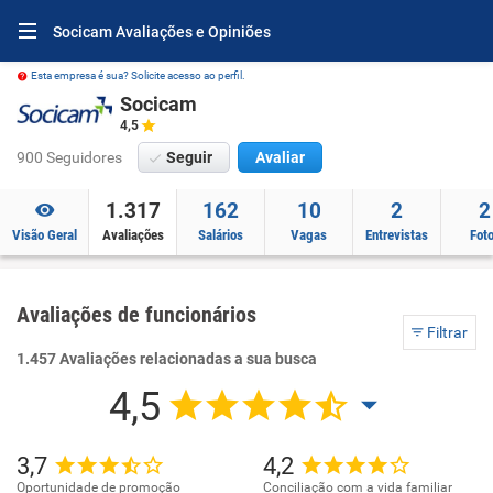
Socicam Avaliações e Opiniões
Esta empresa é sua? Solicite acesso ao perfil.
Socicam
4,5
900 Seguidores
Seguir
Avaliar
1.317
162
10
2
2
Visão Geral
Avaliações
Salários
Vagas
Entrevistas
Fot
Avaliações de funcionários
Filtrar
1.457 Avaliações relacionadas a sua busca
4,5
3,7
4,2
Oportunidade de promoção
Conciliação com a vida familiar