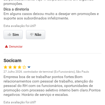
Benefícios
promoções.
Dica a diretoria
Em alguns casos deixou muito a desejar em promoções e
Recomenda esta empresa
suporte aos subordinados infelizmente.
Recomenda a diretoria
Esta avaliação foi útil?
Sim
Não
Denunciar
Socicam
27 Julho 2026. controlador de terminal (Ex-Funcionário), São Paulo
Empresa boa de se trabalhar pontos fortes:Bom
Oportunidade de promoção
relacionamentos com pessoal de trabalho, atenção do
pessoal do RH com os funcionários, oportunidades de
Ambiente de trabalho
promoção com processo seletivo interno bem claro.Pontos
negativos: Horário de serviço e escalas.
Conciliação com a vida familiar
Esta avaliação foi útil?