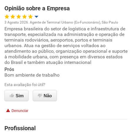
Opinião sobre a Empresa
Recomenda esta empresa
Recomenda a diretoria
3 Agosto 2026. Agente de Terminal Urbano (Ex-Funcionário), São Paulo
Empresa brasileira do setor de logística e infraestrutura de
Oportunidade de promoção
transporte, especializada na administração e operação de
terminais rodoviários, aeroportos, portos e terminais
Ambiente de trabalho
urbanos. Atua na gestão de serviços voltados ao
atendimento ao público, organização operacional e suporte
à mobilidade urbana, com presença em diversos estados
Conciliação com a vida familiar
do Brasil e também atuação internacional
Prós
Benefícios
Bom ambiente de trabalho
Esta avaliação foi útil?
Recomenda esta empresa
Sim
Não
Recomenda a diretoria
Denunciar
Profissional