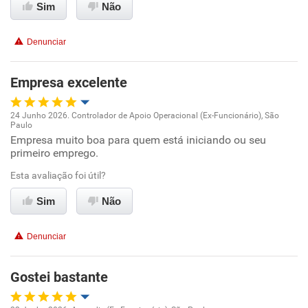
Sim
Não
Conciliação com a vida familiar
Denunciar
Benefícios
Empresa excelente
Recomenda esta empresa
24 Junho 2026. Controlador de Apoio Operacional (Ex-Funcionário), São
Paulo
Oportunidade de promoção
Empresa muito boa para quem está iniciando ou seu
primeiro emprego.
Ambiente de trabalho
Esta avaliação foi útil?
Conciliação com a vida familiar
Sim
Não
Benefícios
Denunciar
Recomenda esta empresa
Gostei bastante
Recomenda a diretoria