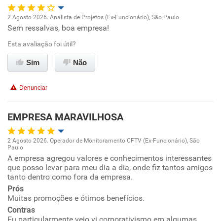
2 Agosto 2026. Analista de Projetos (Ex-Funcionário), São Paulo
Sem ressalvas, boa empresa!
Oportunidade de promoção
Esta avaliação foi útil?
Ambiente de trabalho
Sim
Não
Conciliação com a vida familiar
Denunciar
Benefícios
EMPRESA MARAVILHOSA
Recomenda esta empresa
2 Agosto 2026. Operador de Monitoramento CFTV (Ex-Funcionário), São
Recomenda a diretoria
Paulo
Oportunidade de promoção
A empresa agregou valores e conhecimentos interessantes
que posso levar para meu dia a dia, onde fiz tantos amigos
tanto dentro como fora da empresa.
Ambiente de trabalho
Prós
Muitas promoções e ótimos benefícios.
Conciliação com a vida familiar
Contras
Eu particularmente vejo vi corporativismo em algumas