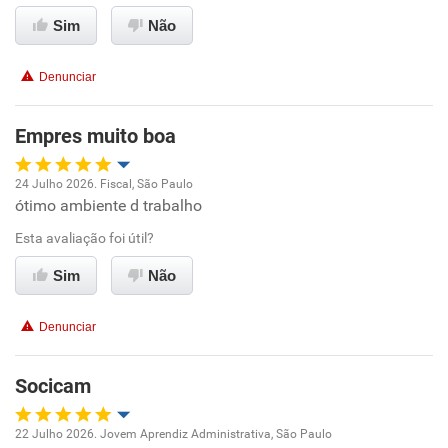
Sim
Não
Benefícios
Denunciar
Recomenda esta empresa
Recomenda a diretoria
Empres muito boa
24 Julho 2026. Fiscal, São Paulo
ótimo ambiente d trabalho
Oportunidade de promoção
Esta avaliação foi útil?
Ambiente de trabalho
Sim
Não
Conciliação com a vida familiar
Denunciar
Benefícios
Socicam
Recomenda esta empresa
22 Julho 2026. Jovem Aprendiz Administrativa, São Paulo
Recomenda a diretoria