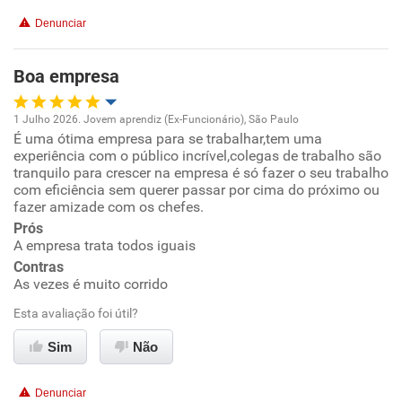
Conciliação com a vida familiar
Denunciar
Benefícios
Boa empresa
Recomenda esta empresa
1 Julho 2026. Jovem aprendiz (Ex-Funcionário), São Paulo
Recomenda a diretoria
É uma ótima empresa para se trabalhar,tem uma
Oportunidade de promoção
experiência com o público incrível,colegas de trabalho são
tranquilo para crescer na empresa é só fazer o seu trabalho
Ambiente de trabalho
com eficiência sem querer passar por cima do próximo ou
fazer amizade com os chefes.
Prós
Conciliação com a vida familiar
A empresa trata todos iguais
Contras
Benefícios
As vezes é muito corrido
Esta avaliação foi útil?
Recomenda esta empresa
Sim
Não
Recomenda a diretoria
Denunciar