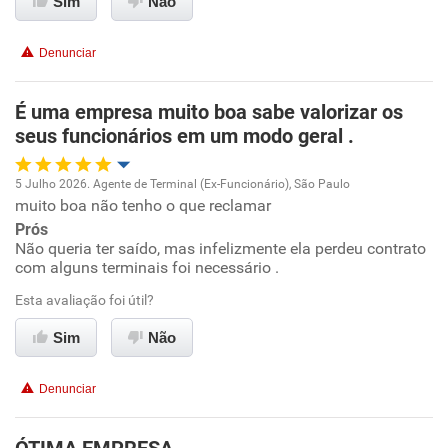
Sim
Não
Conciliação com a vida familiar
Denunciar
Benefícios
É uma empresa muito boa sabe valorizar os
seus funcionários em um modo geral .
Recomenda esta empresa
Recomenda a diretoria
5 Julho 2026. Agente de Terminal (Ex-Funcionário), São Paulo
muito boa não tenho o que reclamar
Oportunidade de promoção
Prós
Não queria ter saído, mas infelizmente ela perdeu contrato
Ambiente de trabalho
com alguns terminais foi necessário .
Esta avaliação foi útil?
Conciliação com a vida familiar
Sim
Não
Benefícios
Denunciar
Recomenda esta empresa
Não recomenda a diretoria