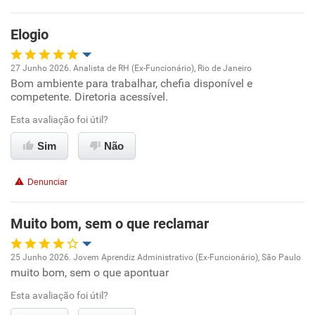
Elogio
27 Junho 2026. Analista de RH (Ex-Funcionário), Rio de Janeiro
Bom ambiente para trabalhar, chefia disponível e
Oportunidade de promoção
competente. Diretoria acessível.
Ambiente de trabalho
Esta avaliação foi útil?
Sim
Não
Conciliação com a vida familiar
Denunciar
Benefícios
Muito bom, sem o que reclamar
Recomenda esta empresa
25 Junho 2026. Jovem Aprendiz Administrativo (Ex-Funcionário), São Paulo
muito bom, sem o que apontuar
Oportunidade de promoção
Esta avaliação foi útil?
Ambiente de trabalho