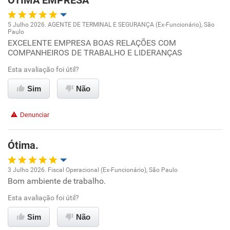
ÓTIMA EMPRESA
5 Julho 2026. AGENTE DE TERMINAL E SEGURANÇA (Ex-Funcionário), São
Paulo
Oportunidade de promoção
EXCELENTE EMPRESA BOAS RELAÇÕES COM
COMPANHEIROS DE TRABALHO E LIDERANÇAS
Ambiente de trabalho
Esta avaliação foi útil?
Conciliação com a vida familiar
Sim
Não
Benefícios
Denunciar
Recomenda esta empresa
Ótima.
Recomenda a diretoria
3 Julho 2026. Fiscal Operacional (Ex-Funcionário), São Paulo
Bom ambiente de trabalho.
Oportunidade de promoção
Esta avaliação foi útil?
Ambiente de trabalho
Sim
Não