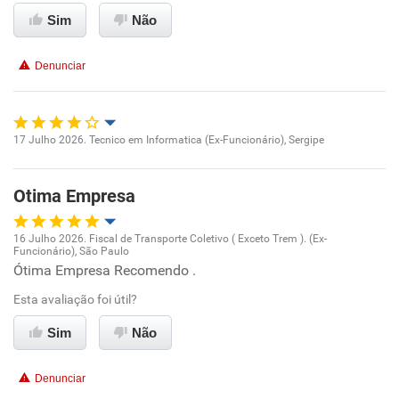
Conciliação com a vida familiar
Sim
Não
Benefícios
Denunciar
Recomenda esta empresa
17 Julho 2026. Tecnico em Informatica (Ex-Funcionário), Sergipe
Oportunidade de promoção
Otima Empresa
Ambiente de trabalho
16 Julho 2026. Fiscal de Transporte Coletivo ( Exceto Trem ). (Ex-
Conciliação com a vida familiar
Funcionário), São Paulo
Oportunidade de promoção
Ótima Empresa Recomendo .
Benefícios
Esta avaliação foi útil?
Ambiente de trabalho
Sim
Não
Recomenda esta empresa
Conciliação com a vida familiar
Denunciar
Benefícios