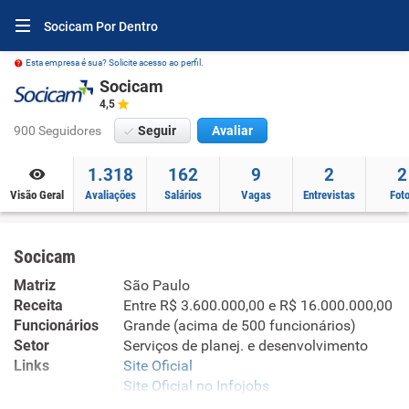
Socicam Por Dentro
Esta empresa é sua? Solicite acesso ao perfil.
Socicam
4,5
900 Seguidores
Seguir
Avaliar
1.318
162
9
2
2
Visão Geral
Avaliações
Salários
Vagas
Entrevistas
Fot
Socicam
Matriz
São Paulo
Receita
Entre R$ 3.600.000,00 e R$ 16.000.000,00
Funcionários
Grande (acima de 500 funcionários)
Setor
Serviços de planej. e desenvolvimento
Links
Site Oficial
Site Oficial no Infojobs