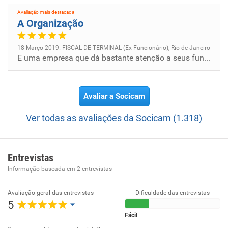
Missão:
Avaliação mais destacada
Viabilizar soluções empresariais de Atendimento ao
A Organização
Cidadão, melhorando a vida das pessoas.
18 Março 2019. FISCAL DE TERMINAL (Ex-Funcionário), Rio de Janeiro
E uma empresa que dá bastante atenção a seus funcionários, que dá chance de crescimento.
Avaliar a Socicam
Ver todas as avaliações da Socicam (1.318)
Entrevistas
Informação baseada em
2
entrevistas
Avaliação geral das entrevistas
Dificuldade das entrevistas
5
Fácil