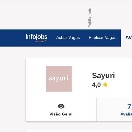
Av
Achar Vagas
Publicar Vagas
Sayuri
4,0
7
Visão Geral
Avali