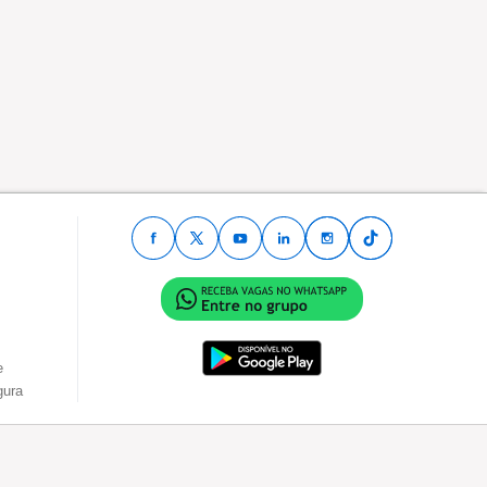
e
gura