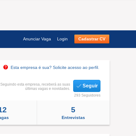
Anunciar Vaga
Login
Cadastrar CV
Esta empresa é sua? Solicite acesso ao perfil.
Seguindo esta empresa, receberá as suas
Seguir
últimas vagas e novidades.
293 Seguidores
12
5
agas
Entrevistas