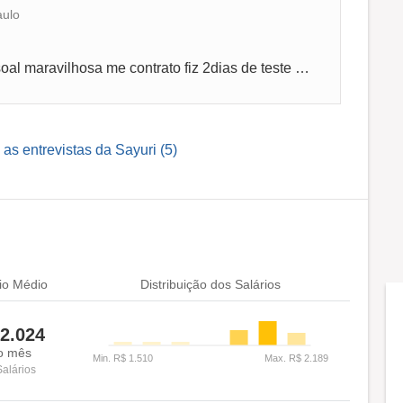
aulo
Foi muito Bom foi gerente Dete uma pesssoal maravilhosa me contrato fiz 2dias de teste passei depois de 9 foi dispesanda sai dela chorado pq...
 as entrevistas da Sayuri (5)
io Médio
Distribuição dos Salários
2.024
o mês
Salários