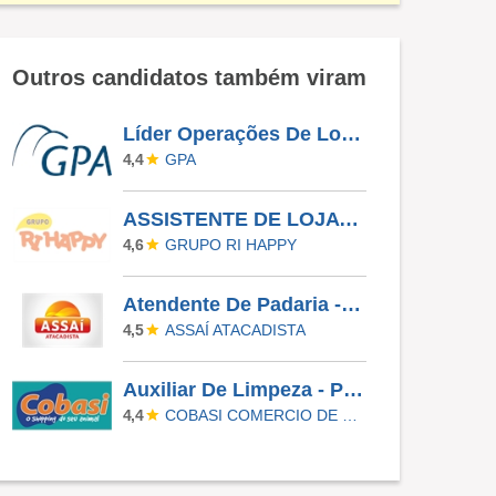
Outros candidatos também viram
Líder Operações De Loja - Morumbi
GPA
4,4
ASSISTENTE DE LOJA - RIO PRETO SHOPPING - EFETIVO
GRUPO RI HAPPY
4,6
Atendente De Padaria - Temporário (Alto Da XV)
ASSAÍ ATACADISTA
4,5
Auxiliar De Limpeza - Paulinia
COBASI COMERCIO DE PROD BASICOS E INDUSTRIALIZADOS LTDA
4,4