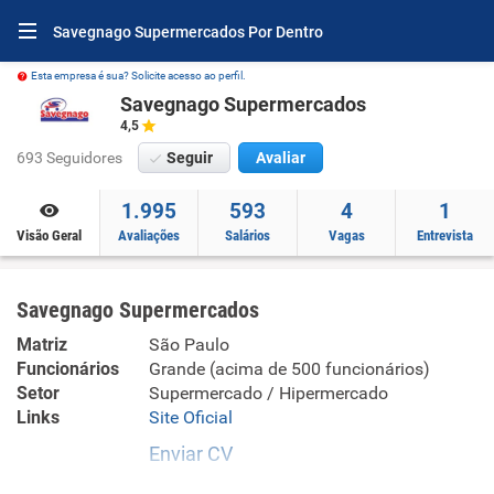
Savegnago Supermercados Por Dentro
Esta empresa é sua? Solicite acesso ao perfil.
Savegnago Supermercados
4,5
693 Seguidores
Seguir
Avaliar
1.995
593
4
1
Visão Geral
Avaliações
Salários
Vagas
Entrevista
Savegnago Supermercados
Matriz
São Paulo
Funcionários
Grande (acima de 500 funcionários)
Setor
Supermercado / Hipermercado
Links
Site Oficial
Enviar CV