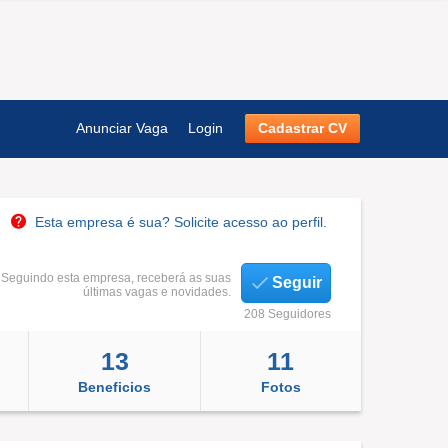
Anunciar Vaga
Login
Cadastrar CV
Esta empresa é sua? Solicite acesso ao perfil.
Seguindo esta empresa, receberá as suas
Seguir
últimas vagas e novidades.
208 Seguidores
13
11
Beneficios
Fotos