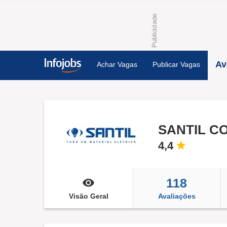
Av
Achar Vagas
Publicar Vagas
SANTIL C
4,4
118
Visão Geral
Avaliações