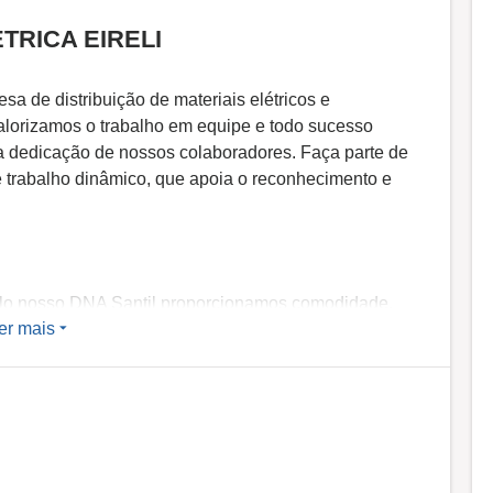
TRICA EIRELI
a de distribuição de materiais elétricos e
alorizamos o trabalho em equipe e todo sucesso
da dedicação de nossos colaboradores. Faça parte de
trabalho dinâmico, que apoia o reconhecimento e
pelo nosso DNA Santil proporcionamos comodidade,
er mais
tes únicos, seguros e sustentáveis para