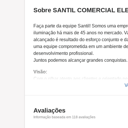
Sobre SANTIL COMERCIAL ELE
Faça parte da equipe Santil! Somos uma empres
iluminação há mais de 45 anos no mercado. V
alcançado é resultado do esforço conjunto e 
uma equipe comprometida em um ambiente de 
desenvolvimento profissional.
Juntos podemos alcançar grandes conquistas.
Visão:
Com o olhar atento aos clientes e orientado 
V
disponibilidade e confiabilidade.
Missão:
Energizar e iluminar estruturas criando ambien
Avaliações
realizar sonhos.
Informação baseada em
118
avaliações