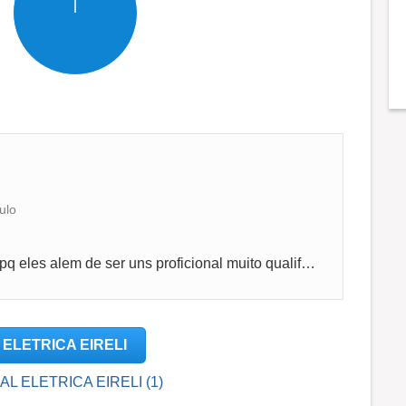
ulo
A minha entrevista foi muito bem com o rh pq eles alem de ser uns proficional muito qualificado sao tambem pessoas legais com os recrutas
L ELETRICA EIRELI
IAL ELETRICA EIRELI (1)