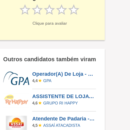
Clique para avaliar
Outros candidatos também viram
Operador(A) De Loja - Jardim Das Palmeiras - Campinas SP
GPA
4,4
ASSISTENTE DE LOJA - RIO PRETO SHOPPING - EFETIVO
GRUPO RI HAPPY
4,6
Atendente De Padaria - Temporário (Alto Da XV)
ASSAÍ ATACADISTA
4,5