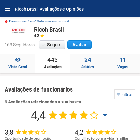
Ricoh Brasil Avaliações e Opiniões
Esta empresa é sua? Solicite acesso ao perfil.
Ricoh Brasil
4,2
163 Seguidores
Seguir
Avaliar
443
24
11
Visão Geral
Avaliações
Salários
Vagas
Avaliações de funcionários
Filtrar
9 Avaliações relacionadas a sua busca
4,4
3,8
4,2
Oportunidade de promoção
Conciliação com a vida familiar