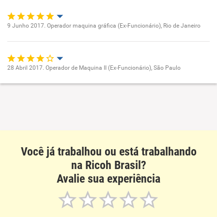
9 Junho 2017. Operador maquina gráfica (Ex-Funcionário), Rio de Janeiro
Oportunidade de promoção
Ambiente de trabalho
28 Abril 2017. Operador de Maquina II (Ex-Funcionário), São Paulo
Oportunidade de promoção
Conciliação com a vida familiar
Ambiente de trabalho
Benefícios
Conciliação com a vida familiar
Recomenda esta empresa
Você já trabalhou ou está trabalhando
Benefícios
na Ricoh Brasil?
Avalie sua experiência
Recomenda esta empresa