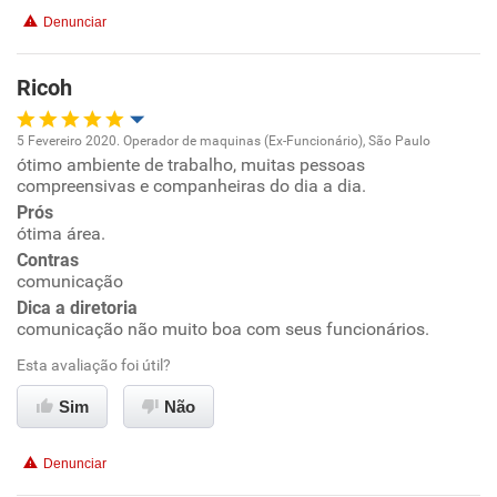
Denunciar
Benefícios
Ricoh
Não recomenda esta empresa
Não recomenda a diretoria
5 Fevereiro 2020. Operador de maquinas (Ex-Funcionário), São Paulo
ótimo ambiente de trabalho, muitas pessoas
Oportunidade de promoção
compreensivas e companheiras do dia a dia.
Prós
Ambiente de trabalho
ótima área.
Contras
Conciliação com a vida familiar
comunicação
Dica a diretoria
comunicação não muito boa com seus funcionários.
Benefícios
Esta avaliação foi útil?
Recomenda esta empresa
Sim
Não
Não recomenda a diretoria
Denunciar