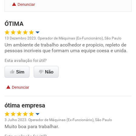
Denunciar
Benefícios
ÓTIMA
Recomenda esta empresa
Recomenda a diretoria
13 Dezembro 2023. Operador de Máquinas (Ex-Funcionário), São Paulo
Um ambiente de trabalho acolhedor e propício, repleto de
Oportunidade de promoção
pessoas incríveis que formam uma equipe coesa e unida.
Ambiente de trabalho
Esta avaliação foi útil?
Sim
Não
Conciliação com a vida familiar
Denunciar
Benefícios
ótima empresa
Recomenda esta empresa
Recomenda a diretoria
3 Julho 2023. Operador de Máquinas (Ex-Funcionário), São Paulo
Muito boa para trabalhar.
Oportunidade de promoção