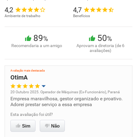
4,2
4,7
Ambiente de trabalho
Benefícios
89
50
%
%
Recomendaria a um amigo
Aprovam a diretoria (de 6
avaliações)
Avaliação mais destacada
OtimA
20 Outubro 2025. Operador de Máquinas (Ex-Funcionário), Paraná
Empresa maravilhosa, gestor organizado e proativo.
Oportunidade de promoção
Adorei prestar serviço a essa empresa
Ambiente de trabalho
Esta avaliação foi útil?
Sim
Não
Conciliação com a vida familiar