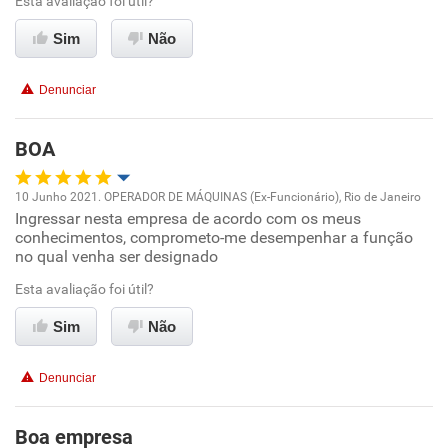
Esta avaliação foi útil?
Ambiente de trabalho
Sim
Não
Conciliação com a vida familiar
Denunciar
Benefícios
BOA
Recomenda esta empresa
10 Junho 2021. OPERADOR DE MÁQUINAS (Ex-Funcionário), Rio de Janeiro
Recomenda a diretoria
Ingressar nesta empresa de acordo com os meus
Oportunidade de promoção
conhecimentos, comprometo-me desempenhar a função
no qual venha ser designado
Ambiente de trabalho
Esta avaliação foi útil?
Conciliação com a vida familiar
Sim
Não
Benefícios
Denunciar
Recomenda esta empresa
Boa empresa