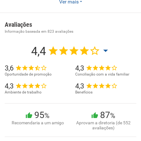
Nosso foco é defender a saúde de milhões de pessoas,
Ver mais
combatendo os desperdícios no sistema e evitando
procedimentos e riscos desnecessários. A Orizon atua no
mercado de saúde brasileiro há mais de 10 anos, e hoje
Avaliações
lidera este segmento gerando mais eficiência para serviços
Informação baseada em
823
avaliações
de saúde, seguros e benefícios.
4,4
3,6
4,3
Oportunidade de promoção
Conciliação com a vida familiar
4,3
4,3
Ambiente de trabalho
Benefícios
95
87
%
%
Recomendaria a um amigo
Aprovam a diretoria (de 552
avaliações)