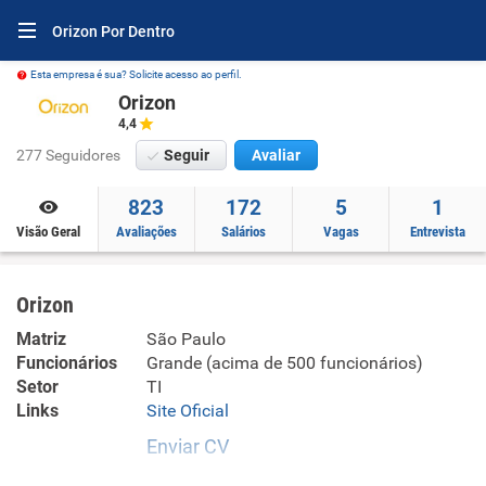
Orizon Por Dentro
Esta empresa é sua? Solicite acesso ao perfil.
Orizon
4,4
277 Seguidores
Seguir
Avaliar
823
172
5
1
Visão Geral
Avaliações
Salários
Vagas
Entrevista
Orizon
Matriz
São Paulo
Funcionários
Grande (acima de 500 funcionários)
Setor
TI
Links
Site Oficial
Enviar CV