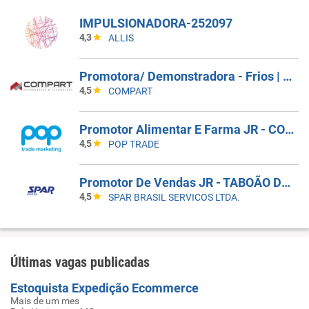
IMPULSIONADORA-252097
4,3
ALLIS
Promotora/ Demonstradora - Frios | Jacareí (SP)
4,5
COMPART
Promotor Alimentar E Farma JR - COBERTURA DE AFASTAMENTO _ GUARULHOS_SP
4,5
POP TRADE
Promotor De Vendas JR - TABOÃO DA SERRA - COBERTURA DE FERIAS
4,5
SPAR BRASIL SERVICOS LTDA.
Últimas vagas publicadas
Estoquista Expedição Ecommerce
Mais de um mes