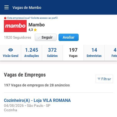
Vagas de Mambo
Esta empresa é sua? Solicite acesso ao perfil.
Mambo
4,3
1820 Seguidores
Seguir
Avaliar
1.245
372
197
14
4
Visão Geral
Avaliações
Salários
Vagas
Entrevistas
Fot
Vagas de Empregos
Filtrar
197 Vagas de empregos de 28 anúncios
Cozinheiro(A) - Loja VILA ROMANA
-
04/08/2026
São Paulo - SP
Cozinha