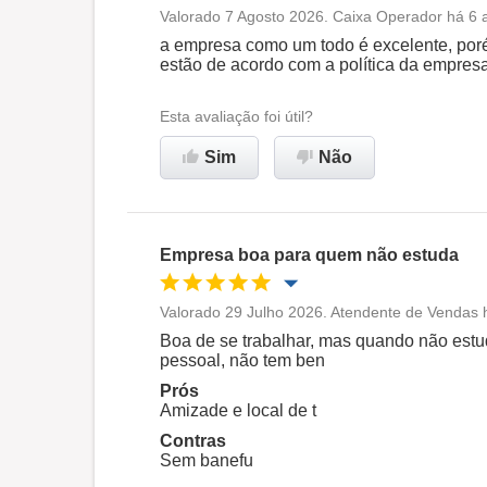
Valorado 7 Agosto 2026. Caixa Operador há 6 
Oportunidade de promoção
a empresa como um todo é excelente, poré
estão de acordo com a política da empresa
Ambiente de trabalho
Esta avaliação foi útil?
Recomenda esta empresa
Sim
Não
Empresa boa para quem não estuda
Valorado 29 Julho 2026. Atendente de Vendas 
Oportunidade de promoção
Boa de se trabalhar, mas quando não estud
pessoal, não tem ben
Ambiente de trabalho
Prós
Amizade e local de t
Contras
Recomenda esta empresa
Sem banefu