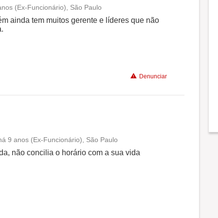
anos (Ex-Funcionário), São Paulo
Conciliação com a vida familiar
m ainda tem muitos gerente e líderes que não
.
Benefícios
Recomenda a diretoria
Denunciar
há 9 anos (Ex-Funcionário), São Paulo
Conciliação com a vida familiar
a, não concilia o horário com a sua vida
Benefícios