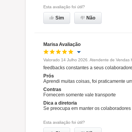
Esta avaliação foi útil?
Sim
Não
Marisa Avaliação
Valorado 14 Julho 2026. Atendente de Vendas 
Oportunidade de promoção
feedbacks constantes a seus colaborador
Prós
Ambiente de trabalho
Aprendi muitas coisas, foi praticamente 
Contras
Fornecem somente vale transporte
Recomenda esta empresa
Dica a diretoria
Se preocupa em manter os colaboradores
Esta avaliação foi útil?