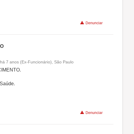
Benefícios
Denunciar
Recomenda a diretoria
IO
há 7 anos (Ex-Funcionário), São Paulo
Conciliação com a vida familiar
IMENTO.
Benefícios
 Saúde.
Denunciar