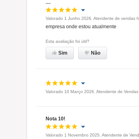
....
Valorado 1 Junho 2026. Atendente de vendas h
Oportunidade de promoção
empresa onde estou atualmente
Ambiente de trabalho
Esta avaliação foi útil?
Sim
Não
Recomenda esta empresa
Valorado 10 Março 2026. Atendente de Vendas 
Oportunidade de promoção
Ambiente de trabalho
Nota 10!
Recomenda esta empresa
Valorado 1 Novembro 2025. Atendente de Venda