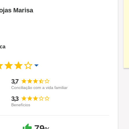
ojas Marisa
sca
3,7
Conciliação com a vida familiar
3,3
Benefícios
79