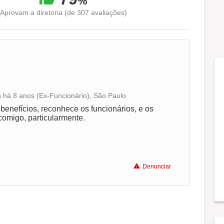
%
Aprovam a diretoria (de 307 avaliações)
 há 8 anos (Ex-Funcionário), São Paulo
Conciliação com a vida familiar
enefícios, reconhece os funcionários, e os
comigo, particularmente.
Benefícios
Recomenda a diretoria
Denunciar