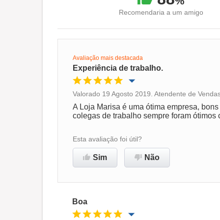
%
Recomendaria a um amigo
Avaliação mais destacada
Experiência de trabalho.
Valorado 19 Agosto 2019. Atendente de Vendas
Oportunidade de promoção
A Loja Marisa é uma ótima empresa, bons b
colegas de trabalho sempre foram ótimos 
Ambiente de trabalho
Esta avaliação foi útil?
Recomenda esta empresa
Sim
Não
Boa