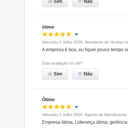
Sim
Não
ótimo
Valorado 2 Julho 2026. Atendente de Vendas há
Oportunidade de promoção
A empresa é boa, eu fiquei pouco tempo só 
Ambiente de trabalho
Esta avaliação foi útil?
Sim
Não
Recomenda esta empresa
Ótimo
Valorado 2 Julho 2026. Agente de Atendimento
Oportunidade de promoção
Empresa ótima, Liderança ótima, gerência