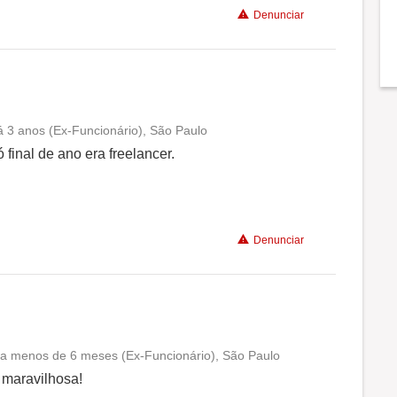
Denunciar
 3 anos (Ex-Funcionário), São Paulo
Conciliação com a vida familiar
final de ano era freelancer.
Benefícios
Denunciar
Recomenda a diretoria
 a menos de 6 meses (Ex-Funcionário), São Paulo
Conciliação com a vida familiar
 maravilhosa!