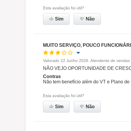
Ambiente de trabalho
Esta avaliação foi útil?
Sim
Não
Recomenda esta empresa
MUITO SERVIÇO, POUCO FUNCIONÁR
Valorado 22 Junho 2026. Atendente de vendas 
Oportunidade de promoção
NÃO VEJO OPORTUNIDADE DE CRESC
Contras
Ambiente de trabalho
Não tem benefício além do VT e Plano de
Esta avaliação foi útil?
Recomenda esta empresa
Sim
Não