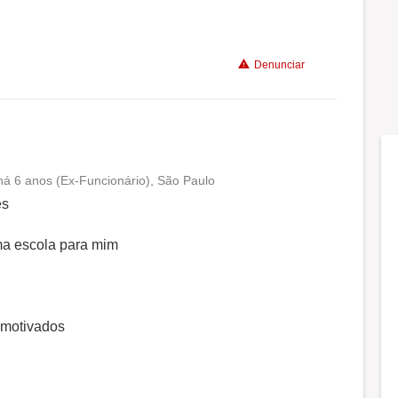
Denunciar
há 6 anos (Ex-Funcionário), São Paulo
Conciliação com a vida familiar
es
Benefícios
uma escola para mim
Recomenda a diretoria
 motivados