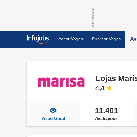
Av
Achar Vagas
Publicar Vagas
Lojas Mari
4,4
11.401
Visão Geral
Avaliações