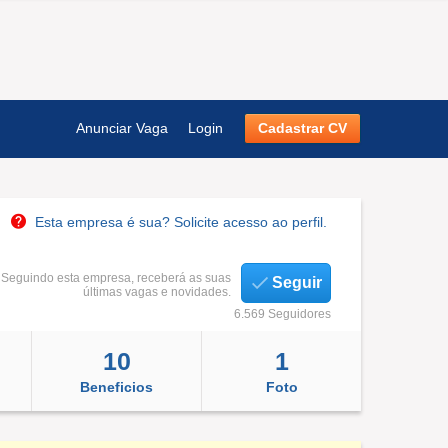
Anunciar Vaga
Login
Cadastrar CV
Esta empresa é sua? Solicite acesso ao perfil.
Seguindo esta empresa, receberá as suas
Seguir
últimas vagas e novidades.
6.569 Seguidores
10
1
Beneficios
Foto