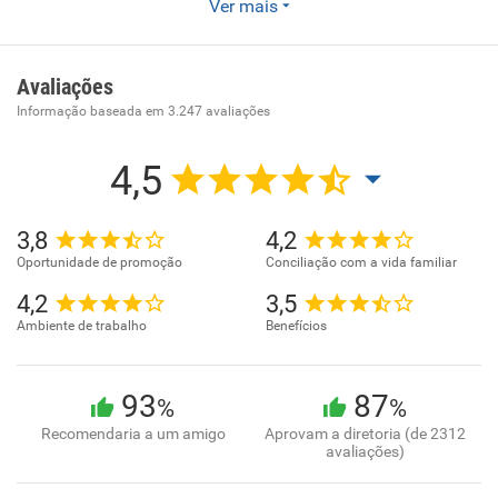
Enviar CV
Ver mais
A rede Lojas CEM é uma das maiores revendedoras de
móveis e eletrodomésticos do País. Somos uma rede de
Avaliações
lojas físicas. Vendemos exclusivamente em nossas filiais.
Informação baseada em
3.247
avaliações
Quem quer ter certeza do que está comprando procura
sempre nossas lojas. São milhões de pessoas como você
4,5
que fazem questão de ter sempre os preços mais baixos, o
crédito mais facilitado, a entrega mais veloz do mercado e
o melhor atendimento. Há 65 anos.
3,8
4,2
Oportunidade de promoção
Conciliação com a vida familiar
4,2
3,5
Ambiente de trabalho
Benefícios
93
87
%
%
Recomendaria a um amigo
Aprovam a diretoria (de 2312
avaliações)