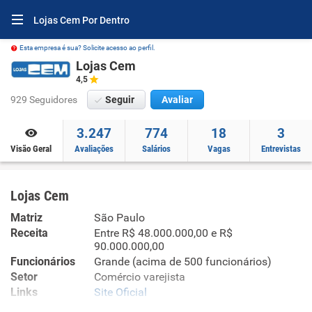
Lojas Cem Por Dentro
Esta empresa é sua? Solicite acesso ao perfil.
Lojas Cem
4,5
929 Seguidores
Seguir
Avaliar
3.247
774
18
3
Visão Geral
Avaliações
Salários
Vagas
Entrevistas
Lojas Cem
Matriz
São Paulo
Receita
Entre R$ 48.000.000,00 e R$
90.000.000,00
Funcionários
Grande (acima de 500 funcionários)
Setor
Comércio varejista
Links
Site Oficial