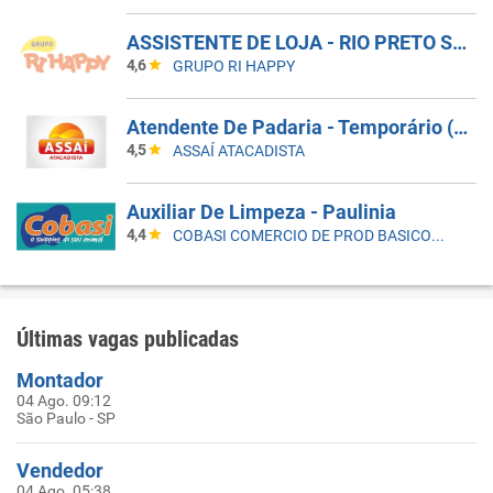
ASSISTENTE DE LOJA - RIO PRETO SHOPPING - EFETIVO
4,6
GRUPO RI HAPPY
Atendente De Padaria - Temporário (Alto Da XV)
4,5
ASSAÍ ATACADISTA
Auxiliar De Limpeza - Paulinia
4,4
COBASI COMERCIO DE PROD BASICOS E INDUSTRIALIZADOS LTDA
Últimas vagas publicadas
Montador
04 Ago. 09:12
São Paulo - SP
Vendedor
04 Ago. 05:38