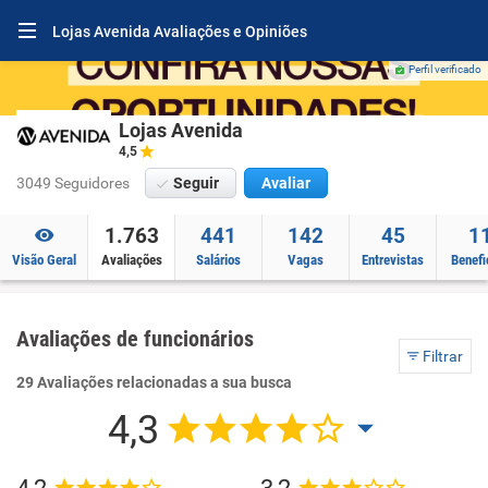
Lojas Avenida Avaliações e Opiniões
Perfil verificado
Lojas Avenida
4,5
3049 Seguidores
Seguir
Avaliar
1.763
441
142
45
1
Visão Geral
Avaliações
Salários
Vagas
Entrevistas
Benefi
Avaliações de funcionários
Filtrar
29 Avaliações relacionadas a sua busca
4,3