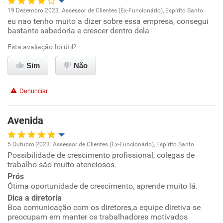
19 Dezembro 2023. Assessor de Clientes (Ex-Funcionário), Espírito Santo
Não recomenda a diretoria
eu nao tenho muito a dizer sobre essa empresa, consegui
Oportunidade de promoção
bastante sabedoria e crescer dentro dela
Ambiente de trabalho
Esta avaliação foi útil?
Sim
Não
Conciliação com a vida familiar
Denunciar
Benefícios
Avenida
Não recomenda esta empresa
Não recomenda a diretoria
5 Outubro 2023. Assessor de Clientes (Ex-Funcionário), Espírito Santo
Possibilidade de crescimento profissional, colegas de
Oportunidade de promoção
trabalho são muito atenciosos.
Prós
Ambiente de trabalho
Ótima oportunidade de crescimento, aprende muito lá.
Dica a diretoria
Conciliação com a vida familiar
Boa comunicação com os diretores,a equipe diretiva se
preocupam em manter os trabalhadores motivados