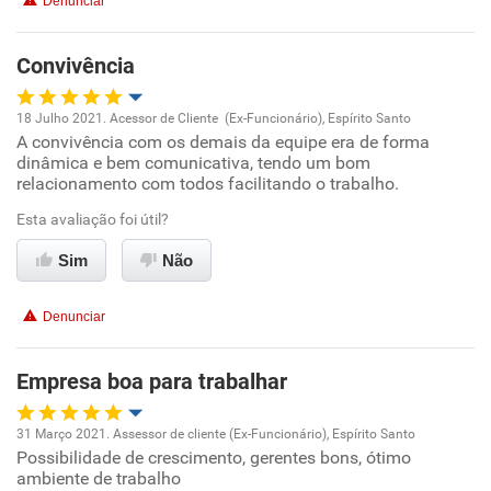
Denunciar
Benefícios
Convivência
Não recomenda esta empresa
18 Julho 2021. Acessor de Cliente (Ex-Funcionário), Espírito Santo
Não recomenda a diretoria
A convivência com os demais da equipe era de forma
Oportunidade de promoção
dinâmica e bem comunicativa, tendo um bom
relacionamento com todos facilitando o trabalho.
Ambiente de trabalho
Esta avaliação foi útil?
Conciliação com a vida familiar
Sim
Não
Benefícios
Denunciar
Recomenda esta empresa
Empresa boa para trabalhar
Recomenda a diretoria
31 Março 2021. Assessor de cliente (Ex-Funcionário), Espírito Santo
Possibilidade de crescimento, gerentes bons, ótimo
Oportunidade de promoção
ambiente de trabalho