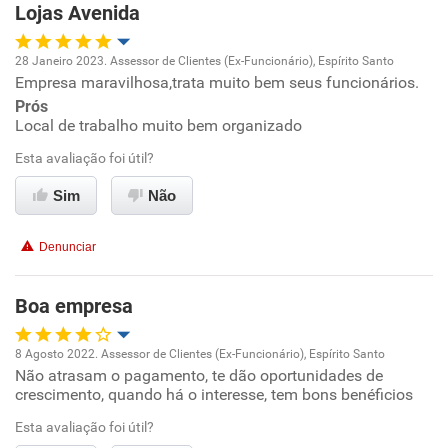
Lojas Avenida
Não recomenda a diretoria
28 Janeiro 2023. Assessor de Clientes (Ex-Funcionário), Espírito Santo
Empresa maravilhosa,trata muito bem seus funcionários.
Oportunidade de promoção
Prós
Local de trabalho muito bem organizado
Ambiente de trabalho
Esta avaliação foi útil?
Conciliação com a vida familiar
Sim
Não
Benefícios
Denunciar
Recomenda esta empresa
Boa empresa
Recomenda a diretoria
8 Agosto 2022. Assessor de Clientes (Ex-Funcionário), Espírito Santo
Não atrasam o pagamento, te dão oportunidades de
Oportunidade de promoção
crescimento, quando há o interesse, tem bons benéficios
Ambiente de trabalho
Esta avaliação foi útil?