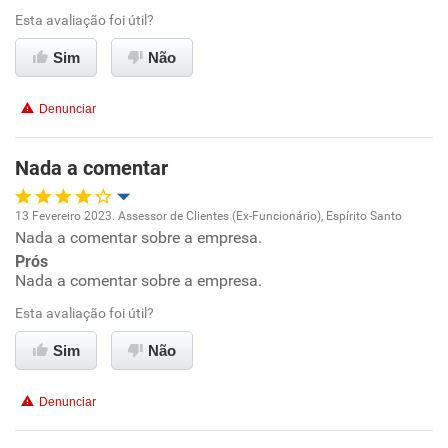
Benefícios
Esta avaliação foi útil?
Sim
Não
Recomenda esta empresa
Recomenda a diretoria
Denunciar
Nada a comentar
13 Fevereiro 2023. Assessor de Clientes (Ex-Funcionário), Espírito Santo
Nada a comentar sobre a empresa.
Oportunidade de promoção
Prós
Nada a comentar sobre a empresa.
Ambiente de trabalho
Esta avaliação foi útil?
Conciliação com a vida familiar
Sim
Não
Benefícios
Denunciar
Recomenda esta empresa