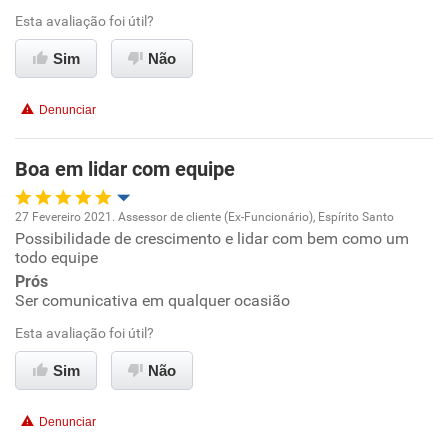
Ambiente de trabalho
Esta avaliação foi útil?
Sim
Não
Conciliação com a vida familiar
Denunciar
Benefícios
Boa em lidar com equipe
Recomenda esta empresa
Recomenda a diretoria
27 Fevereiro 2021. Assessor de cliente (Ex-Funcionário), Espírito Santo
Possibilidade de crescimento e lidar com bem como um
Oportunidade de promoção
todo equipe
Prós
Ambiente de trabalho
Ser comunicativa em qualquer ocasião
Esta avaliação foi útil?
Conciliação com a vida familiar
Sim
Não
Benefícios
Denunciar
Recomenda esta empresa