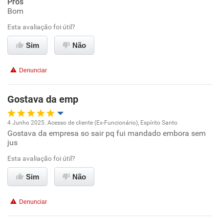
Prós
Bom
Ambiente de trabalho
Esta avaliação foi útil?
Conciliação com a vida familiar
Sim
Não
Benefícios
Denunciar
Recomenda esta empresa
Gostava da emp
Recomenda a diretoria
4 Junho 2025. Acesso de cliente (Ex-Funcionário), Espírito Santo
Gostava da empresa so sair pq fui mandado embora sem
Oportunidade de promoção
jus
Ambiente de trabalho
Esta avaliação foi útil?
Sim
Não
Conciliação com a vida familiar
Denunciar
Benefícios