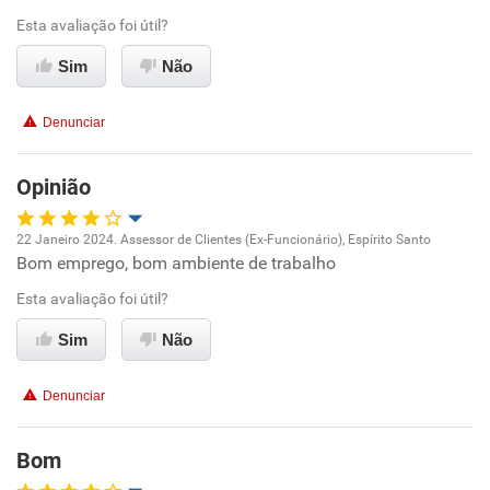
Esta avaliação foi útil?
Benefícios
Sim
Não
Não recomenda esta empresa
Denunciar
Não recomenda a diretoria
Opinião
22 Janeiro 2024. Assessor de Clientes (Ex-Funcionário), Espírito Santo
Bom emprego, bom ambiente de trabalho
Oportunidade de promoção
Esta avaliação foi útil?
Ambiente de trabalho
Sim
Não
Conciliação com a vida familiar
Denunciar
Benefícios
Bom
Recomenda esta empresa