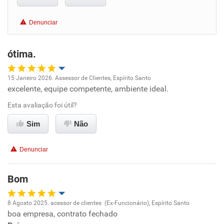
Conciliação com a vida familiar
Denunciar
Benefícios
ótima.
Recomenda esta empresa
Recomenda a diretoria
15 Janeiro 2026. Assessor de Clientes, Espírito Santo
excelente, equipe competente, ambiente ideal.
Oportunidade de promoção
Esta avaliação foi útil?
Ambiente de trabalho
Sim
Não
Conciliação com a vida familiar
Denunciar
Benefícios
Bom
Recomenda esta empresa
8 Agosto 2025. acessor de clientes (Ex-Funcionário), Espírito Santo
boa empresa, contrato fechado
Oportunidade de promoção