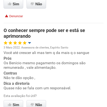
Sim
Não
Conciliação com a vida familiar
Denunciar
Benefícios
O conhecer sempre pode ser e está se
Recomenda esta empresa
aprimorando
Recomenda a diretoria
3 Maio 2022. Assessora de clientes, Espírito Santo
Você até crescer ali mas tem q da mais q o sangue
Oportunidade de promoção
Prós
Os Benício mesmo pagamento os domingos são
Ambiente de trabalho
remunerado , vale alimentação.
Contras
Conciliação com a vida familiar
Não te dão opção ,
Dica a diretoria
Quase não se fala com um responsável.
Benefícios
Esta avaliação foi útil?
Recomenda esta empresa
Sim
Não