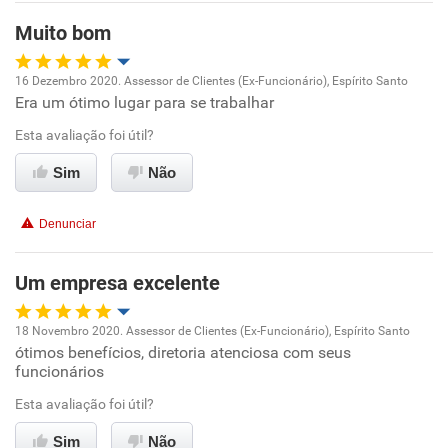
Recomenda a diretoria
Muito bom
16 Dezembro 2020. Assessor de Clientes (Ex-Funcionário), Espírito Santo
Era um ótimo lugar para se trabalhar
Oportunidade de promoção
Esta avaliação foi útil?
Ambiente de trabalho
Sim
Não
Conciliação com a vida familiar
Denunciar
Benefícios
Um empresa excelente
Recomenda esta empresa
18 Novembro 2020. Assessor de Clientes (Ex-Funcionário), Espírito Santo
Recomenda a diretoria
ótimos benefícios, diretoria atenciosa com seus
Oportunidade de promoção
funcionários
Ambiente de trabalho
Esta avaliação foi útil?
Sim
Não