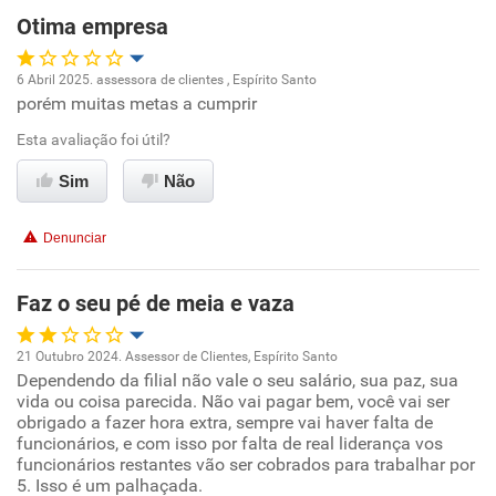
Otima empresa
Recomenda esta empresa
Não recomenda a diretoria
6 Abril 2025. assessora de clientes , Espírito Santo
porém muitas metas a cumprir
Oportunidade de promoção
Esta avaliação foi útil?
Ambiente de trabalho
Sim
Não
Conciliação com a vida familiar
Denunciar
Benefícios
Faz o seu pé de meia e vaza
Recomenda esta empresa
21 Outubro 2024. Assessor de Clientes, Espírito Santo
Dependendo da filial não vale o seu salário, sua paz, sua
Oportunidade de promoção
vida ou coisa parecida. Não vai pagar bem, você vai ser
obrigado a fazer hora extra, sempre vai haver falta de
Ambiente de trabalho
funcionários, e com isso por falta de real liderança vos
funcionários restantes vão ser cobrados para trabalhar por
5. Isso é um palhaçada.
Conciliação com a vida familiar