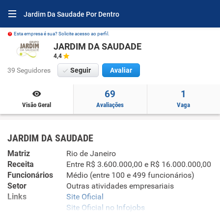
Jardim Da Saudade Por Dentro
Esta empresa é sua? Solicite acesso ao perfil.
JARDIM DA SAUDADE
4,4
39 Seguidores
Seguir
Avaliar
69
1
Visão Geral
Avaliações
Vaga
JARDIM DA SAUDADE
Matriz
Rio de Janeiro
Receita
Entre R$ 3.600.000,00 e R$ 16.000.000,00
Funcionários
Médio (entre 100 e 499 funcionários)
Setor
Outras atividades empresariais
Links
Site Oficial
Site Oficial no Infojobs