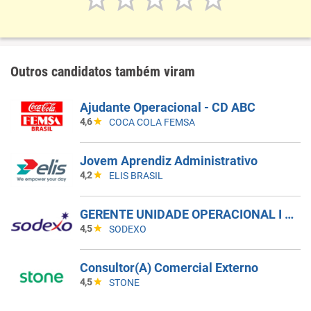
Outros candidatos também viram
Ajudante Operacional - CD ABC
4,6
COCA COLA FEMSA
Jovem Aprendiz Administrativo
4,2
ELIS BRASIL
GERENTE UNIDADE OPERACIONAL I - UAN
4,5
SODEXO
Consultor(A) Comercial Externo
4,5
STONE