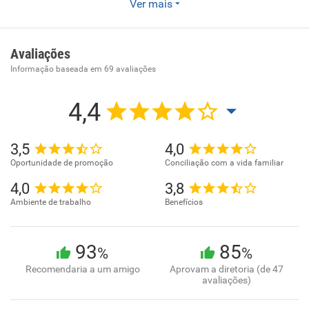
Ver mais
Enviar CV
O Grupo Jardim da Saudade iniciou suas atividades em
1968 com a construção e implantação do 1º Cemitério
Avaliações
Parque do Brasil, situado no bairro Sulacap, Rio de Janeiro.
Informação baseada em
69
avaliações
Uma empresa familiar com mais de 40 anos de experiência
em Gestão de Cemitérios e Plano Funeral.
4,4
Visão:
Respeito, Cuidado, Integridade, Valorização da Natureza e
3,5
4,0
Adaptabilidade.
Oportunidade de promoção
Conciliação com a vida familiar
4,0
3,8
Missão:
Ambiente de trabalho
Benefícios
Homenagear a vida com amor, humanidade e um forte
compromisso em reforçar a igualdade entre as pessoas.
93
85
%
%
Recomendaria a um amigo
Aprovam a diretoria (de 47
avaliações)