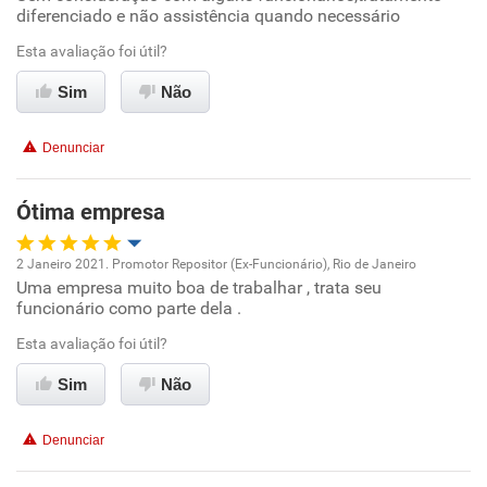
diferenciado e não assistência quando necessário
Benefícios
Esta avaliação foi útil?
Sim
Não
Não recomenda esta empresa
Não recomenda a diretoria
Denunciar
Ótima empresa
2 Janeiro 2021. Promotor Repositor (Ex-Funcionário), Rio de Janeiro
Uma empresa muito boa de trabalhar , trata seu
Oportunidade de promoção
funcionário como parte dela .
Ambiente de trabalho
Esta avaliação foi útil?
Sim
Não
Conciliação com a vida familiar
Denunciar
Benefícios