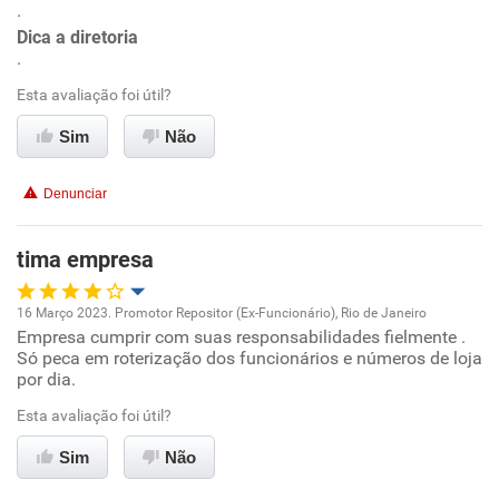
.
Conciliação com a vida familiar
Dica a diretoria
.
Benefícios
Esta avaliação foi útil?
Sim
Não
Recomenda esta empresa
Recomenda a diretoria
Denunciar
tima empresa
16 Março 2023. Promotor Repositor (Ex-Funcionário), Rio de Janeiro
Empresa cumprir com suas responsabilidades fielmente .
Oportunidade de promoção
Só peca em roterização dos funcionários e números de loja
por dia.
Ambiente de trabalho
Esta avaliação foi útil?
Conciliação com a vida familiar
Sim
Não