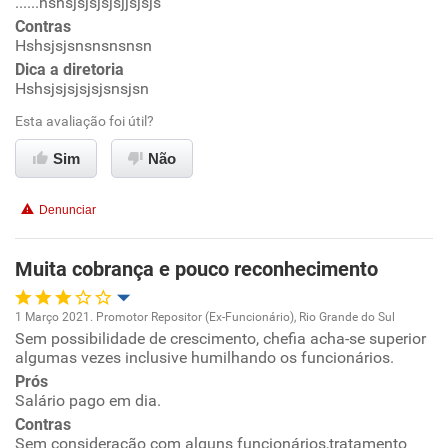
......nsnsjsjsjsjsjjsjsjs
Ambiente de trabalho
Contras
Hshsjsjsnsnsnsnsn
Conciliação com a vida familiar
Dica a diretoria
Hshsjsjsjsjsjsnsjsn
Benefícios
Esta avaliação foi útil?
Sim
Não
Recomenda esta empresa
Recomenda a diretoria
Denunciar
Muita cobrança e pouco reconhecimento
1 Março 2021. Promotor Repositor (Ex-Funcionário), Rio Grande do Sul
Sem possibilidade de crescimento, chefia acha-se superior
Oportunidade de promoção
algumas vezes inclusive humilhando os funcionários.
Prós
Ambiente de trabalho
Salário pago em dia.
Contras
Conciliação com a vida familiar
Sem consideração com alguns funcionários,tratamento