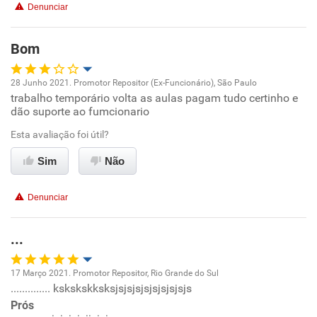
Denunciar
Benefícios
Bom
Recomenda esta empresa
28 Junho 2021. Promotor Repositor (Ex-Funcionário), São Paulo
Recomenda a diretoria
trabalho temporário volta as aulas pagam tudo certinho e
Oportunidade de promoção
dão suporte ao fumcionario
Ambiente de trabalho
Esta avaliação foi útil?
Sim
Não
Conciliação com a vida familiar
Denunciar
Benefícios
...
Recomenda esta empresa
Recomenda a diretoria
17 Março 2021. Promotor Repositor, Rio Grande do Sul
.............. kskskskksksjsjsjsjsjsjsjsjsjs
Oportunidade de promoção
Prós