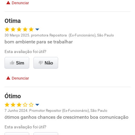
Recomenda a diretoria
Denunciar
Benefícios
Otima
Recomenda esta empresa
30 Março 2025. promotora Repositora (Ex-Funcionário), São Paulo
Recomenda a diretoria
bom ambiente para se trabalhar
Oportunidade de promoção
Esta avaliação foi útil?
Ambiente de trabalho
Sim
Não
Conciliação com a vida familiar
Denunciar
Benefícios
Ótimo
Recomenda esta empresa
7 Junho 2024. Promotor Repositor (Ex-Funcionário), São Paulo
Recomenda a diretoria
ótimos ganhos chances de crescimento boa comunicação
Oportunidade de promoção
Esta avaliação foi útil?
Ambiente de trabalho