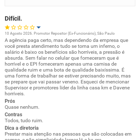
Benefícios
Difícil.
Recomenda esta empresa
Recomenda a diretoria
10 Agosto 2026. Promotor Repositor (Ex-Funcionário), São Paulo
A agência paga certo, mas dependendo da empresa que
Oportunidade de promoção
você presta atendimento tudo se torna um inferno, o
salário é baixo os benefícios são horríveis, a pressão é
Ambiente de trabalho
absurda. Sem falar no celular que forneceram que é
horrível e o EPI forneceram apenas uma camisa de
qualidade ruim e uma bota de qualidade baixíssima. É
Conciliação com a vida familiar
uma forma de trabalhar se estiver precisando muito, mas
se prepare que vai passar veneno. Esqueci de mencionar
Supervisor e promotores líder da linha casa km e Davene
Benefícios
horríveis.
Prós
Não recomenda esta empresa
Quase nenhum.
Não recomenda a diretoria
Contras
Todos, tudo ruim.
Dica a diretoria
Prestar mais atenção nas pessoas que são colocadas em
campo, e não simplicidade largar lá e ka era