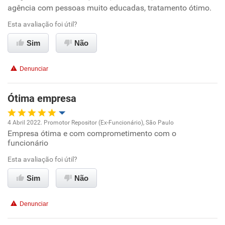
agência com pessoas muito educadas, tratamento ótimo.
Oportunidade de promoção
Esta avaliação foi útil?
Ambiente de trabalho
Sim
Não
Conciliação com a vida familiar
Denunciar
Benefícios
Ótima empresa
Recomenda esta empresa
4 Abril 2022. Promotor Repositor (Ex-Funcionário), São Paulo
Recomenda a diretoria
Empresa ótima e com comprometimento com o
Oportunidade de promoção
funcionário
Ambiente de trabalho
Esta avaliação foi útil?
Sim
Não
Conciliação com a vida familiar
Denunciar
Benefícios