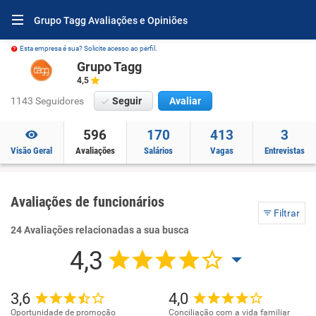
Grupo Tagg Avaliações e Opiniões
Esta empresa é sua? Solicite acesso ao perfil.
Grupo Tagg
4,5
1143 Seguidores
Seguir
Avaliar
596
170
413
3
Visão Geral
Avaliações
Salários
Vagas
Entrevistas
Avaliações de funcionários
Filtrar
24 Avaliações relacionadas a sua busca
4,3
3,6
4,0
Oportunidade de promoção
Conciliação com a vida familiar