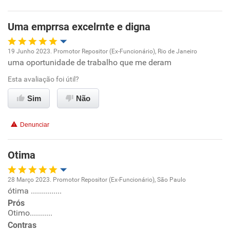
Uma emprrsa excelrnte e digna
19 Junho 2023. Promotor Repositor (Ex-Funcionário), Rio de Janeiro
uma oportunidade de trabalho que me deram
Oportunidade de promoção
Esta avaliação foi útil?
Ambiente de trabalho
Sim
Não
Conciliação com a vida familiar
Denunciar
Benefícios
Otima
Recomenda esta empresa
28 Março 2023. Promotor Repositor (Ex-Funcionário), São Paulo
Recomenda a diretoria
ótima ...............
Oportunidade de promoção
Prós
Otimo...........
Ambiente de trabalho
Contras