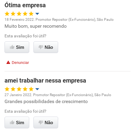
Ótima empresa
Recomenda esta empresa
Recomenda a diretoria
18 Fevereiro 2022. Promotor Repositor (Ex-Funcionário), São Paulo
Muito bom, super recomendo
Oportunidade de promoção
Esta avaliação foi útil?
Ambiente de trabalho
Sim
Não
Conciliação com a vida familiar
Denunciar
Benefícios
amei trabalhar nessa empresa
Recomenda esta empresa
27 Janeiro 2022. Promotor Repositor (Ex-Funcionário), São Paulo
Recomenda a diretoria
Grandes possibilidades de crescimento
Oportunidade de promoção
Esta avaliação foi útil?
Ambiente de trabalho
Sim
Não
Conciliação com a vida familiar