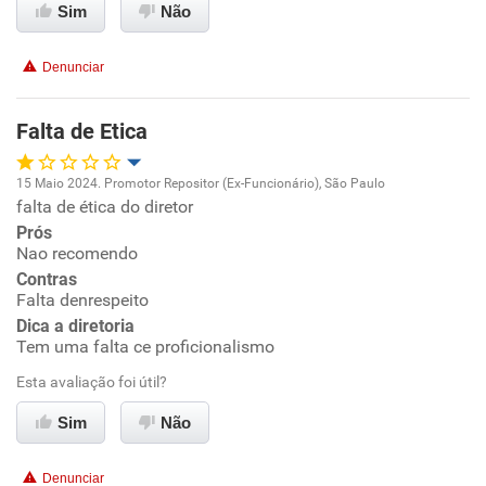
Sim
Não
Conciliação com a vida familiar
Denunciar
Benefícios
Falta de Etica
Recomenda esta empresa
15 Maio 2024. Promotor Repositor (Ex-Funcionário), São Paulo
Recomenda a diretoria
falta de ética do diretor
Oportunidade de promoção
Prós
Nao recomendo
Ambiente de trabalho
Contras
Falta denrespeito
Conciliação com a vida familiar
Dica a diretoria
Tem uma falta ce proficionalismo
Benefícios
Esta avaliação foi útil?
Sim
Não
Não recomenda esta empresa
Não recomenda a diretoria
Denunciar