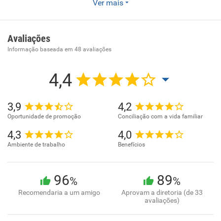
Ver mais
Loja de roupas infantil. Grife brasileira com conceito único
de estilo e conforto para as crianças. Trabalhamos nos
principais shoppings de São Paulo e capitais brasileiras.
Avaliações
Informação baseada em
48
avaliações
4,4
3,9
4,2
Oportunidade de promoção
Conciliação com a vida familiar
4,3
4,0
Ambiente de trabalho
Benefícios
96
89
%
%
Recomendaria a um amigo
Aprovam a diretoria (de 33
avaliações)