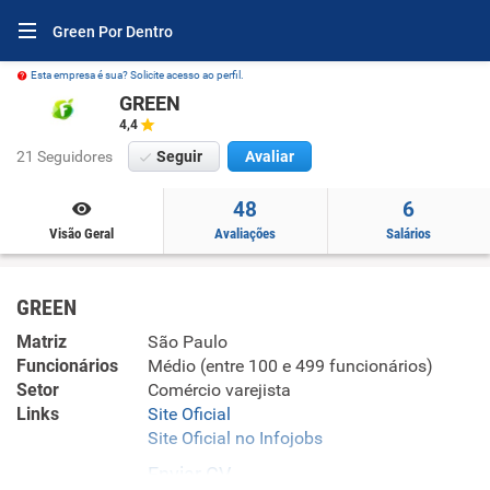
Green Por Dentro
Esta empresa é sua? Solicite acesso ao perfil.
GREEN
4,4
21 Seguidores
Seguir
Avaliar
48
6
Visão Geral
Avaliações
Salários
GREEN
Matriz
São Paulo
Funcionários
Médio (entre 100 e 499 funcionários)
Setor
Comércio varejista
Links
Site Oficial
Site Oficial no Infojobs
Enviar CV