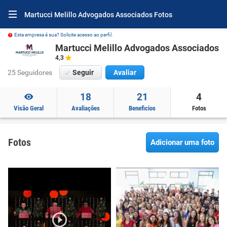
Martucci Melillo Advogados Associados Fotos
Esta empresa é sua? Solicite acesso ao perfil.
Martucci Melillo Advogados Associados
4,3
25 Seguidores
Seguir
Avaliar
18
21
4
Visão Geral
Avaliações
Beneficios
Fotos
Fotos
Adicionar uma foto